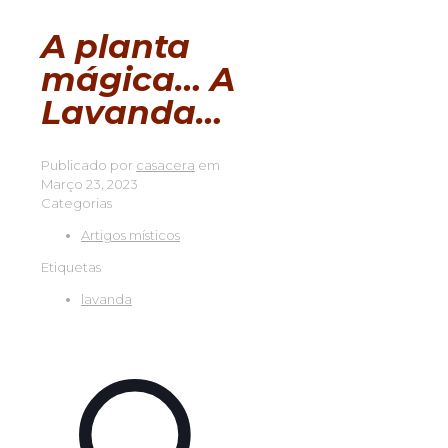
A planta
mágica… A
Lavanda…
Publicado por
casacera
em
Março 23, 2023
Categorias
Artigos místicos
Etiquetas
lavanda