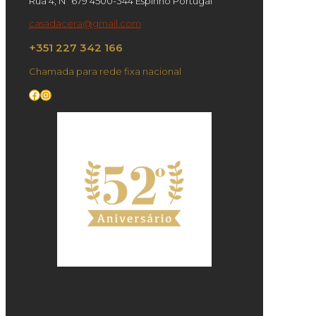
Rua 4, Nº 679 4500-344 Espinho Portugal
casadacera@gmail.com
+351 227 342 166
Chamada para rede fixa nacional
Facebook
Instagram