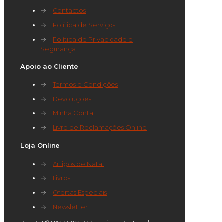
→
Contactos
→
Política de Serviços
→
Política de Privacidade e
Segurança
Apoio ao Cliente
→
Termos e Condições
→
Devoluções
→
Minha Conta
→
Livro de Reclamações Online
Loja Online
→
Artigos de Natal
→
Livros
→
Ofertas Especiais
→
Newsletter