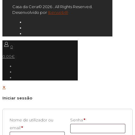
Casa da Cera© 2026 . All Rights Reserved.
Desenvolvido por
Iberweb®
0
0.00€
✕
Iniciar sessão
Nome de utilizador ou
Senha
*
email
*