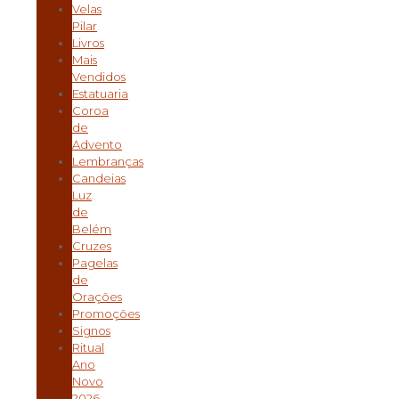
Velas
Pilar
Livros
Mais
Vendidos
Estatuaria
Coroa
de
Advento
Lembranças
Candeias
Luz
de
Belém
Cruzes
Pagelas
de
Orações
Promoções
Signos
Ritual
Ano
Novo
2026