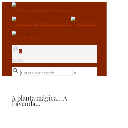
0
0.00€
✕
A planta mágica… A
Lavanda…