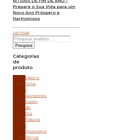
RITUAIS DE FIM DE ANO –
Prepare o Sua Vida para um
Novo Ano Próspero e
Harmonioso
Ler mais
Pesquisar
por:
Pesquisa
Categorias
de
produto
Místico
Velas
/
Acessórios
Santo
do
Dia
Páscoa
/
Quaresma
Terços