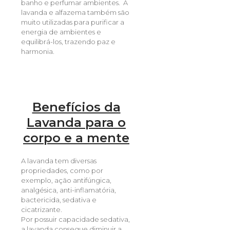
banho e perfumar ambientes. A
lavanda e alfazema também são
muito utilizadas para purificar a
energia de ambientes e
equilibrá-los, trazendo paz e
harmonia.
Benefícios da
Lavanda para o
corpo e a mente
A lavanda tem diversas
propriedades, como por
exemplo, ação antifúngica,
analgésica, anti-inflamatória,
bactericida, sedativa e
cicatrizante.
Por possuir capacidade sedativa,
a lavanda consegue diminuir a