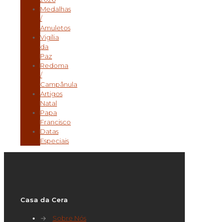
Medalhas
/
Amuletos
Vigília
da
Paz
Redoma
/
Campânula
Artigos
Natal
Papa
Francisco
Datas
Especiais
Casa da Cera
→
Sobre Nós