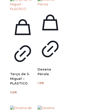
Dezena
Terço de S.
Pérola
Miguel –
1.30
€
PLÁSTICO
5.00
€