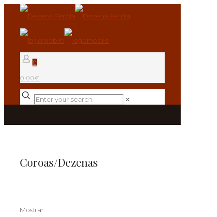
0
0.00€
✕
Coroas/Dezenas
Mostrar: