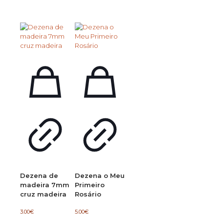
Dezena de
Dezena o Meu
madeira 7mm
Primeiro
cruz madeira
Rosário
3.00
€
5.00
€