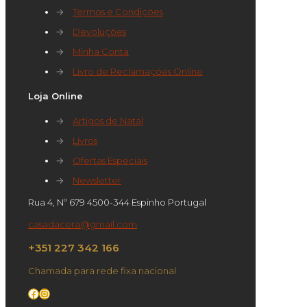
→
Termos e Condições
→
Devoluções
→
Minha Conta
→
Livro de Reclamações Online
Loja Online
→
Artigos de Natal
→
Livros
→
Ofertas Especiais
→
Newsletter
Rua 4, Nº 679 4500-344 Espinho Portugal
casadacera@gmail.com
+351 227 342 166
Chamada para rede fixa nacional
Facebook
Instagram