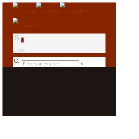
0
0.00€
✕