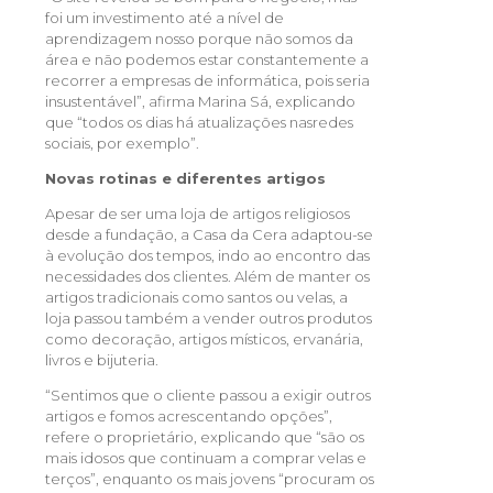
foi um investimento até a nível de
aprendizagem nosso porque não somos da
área e não podemos estar constantemente a
recorrer a empresas de informática, pois seria
insustentável”, afirma Marina Sá, explicando
que “todos os dias há atualizações nasredes
sociais, por exemplo”.
Novas rotinas e diferentes artigos
Apesar de ser uma loja de artigos religiosos
desde a fundação, a Casa da Cera adaptou-se
à evolução dos tempos, indo ao encontro das
necessidades dos clientes. Além de manter os
artigos tradicionais como santos ou velas, a
loja passou também a vender outros produtos
como decoração, artigos místicos, ervanária,
livros e bijuteria.
“Sentimos que o cliente passou a exigir outros
artigos e fomos acrescentando opções”,
refere o proprietário, explicando que “são os
mais idosos que continuam a comprar velas e
terços”, enquanto os mais jovens “procuram os