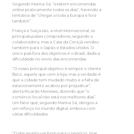
Segundo Marina Sá, “existem encomendas
online praticamente todos os dias”, havendo a
tentativa de “chegar a toda a Europa e fora
também”.
França e Suíça são, a nível internacional, os
principais países compradores, segundo a
colaboradora, mas a Casa da Cera já vendeu
também para o Japão e Estados Unidos. O
único país fora dos objetivos é o Brasil, dada a
dificuldade no envio das encomendas.
“O nosso principal objetivo é sempre o cliente
físico, aquele que vem à loja, mas a verdade é
que a cidade tem mudado muito e a falta de
estacionamento acabou por prejudicar”,
alerta Ricardo Meneses, dizendo que “o
comércio local não está nos melhores dias”.
Um fator que, segundo Marina Sá, obrigou a
um reforço no mundo digital, embora com
várias dificuldades.
“O site revelou-se bom para o negócio, mas