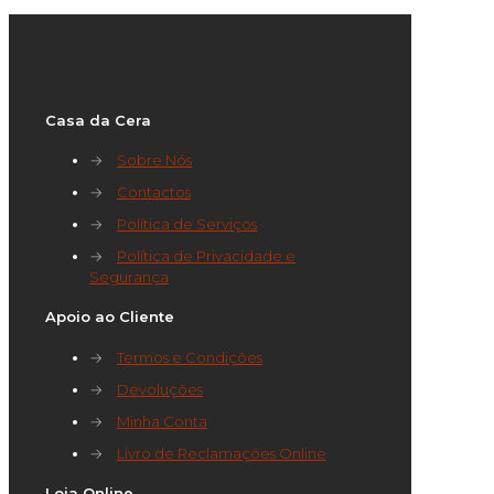
Casa da Cera
→
Sobre Nós
→
Contactos
→
Política de Serviços
→
Política de Privacidade e
Segurança
Apoio ao Cliente
→
Termos e Condições
→
Devoluções
→
Minha Conta
→
Livro de Reclamações Online
Loja Online