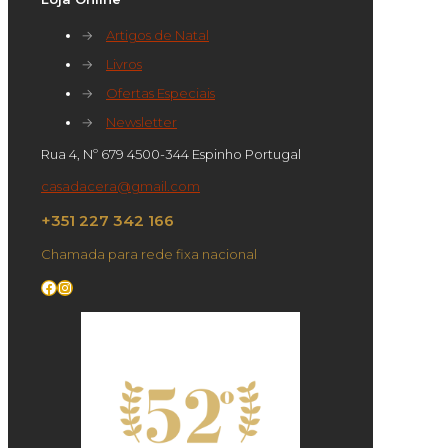
→
Artigos de Natal
→
Livros
→
Ofertas Especiais
→
Newsletter
Rua 4, Nº 679 4500-344 Espinho Portugal
casadacera@gmail.com
+351 227 342 166
Chamada para rede fixa nacional
Facebook
Instagram