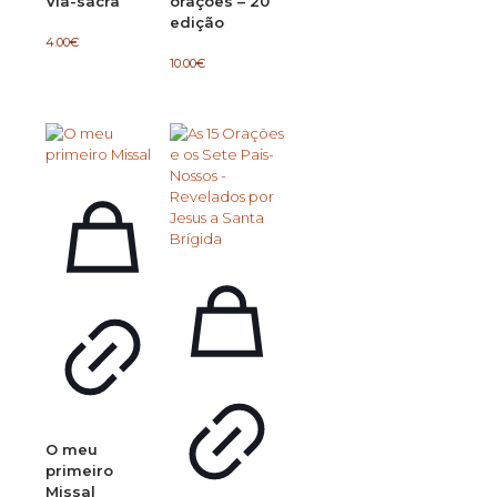
Via-sacra
orações – 20ª
edição
4.00
€
10.00
€
O meu
primeiro
Missal