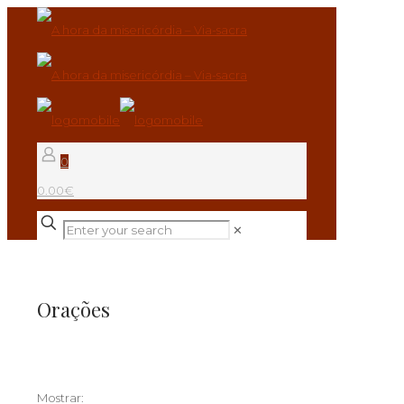
0
0.00€
✕
Orações
Mostrar: