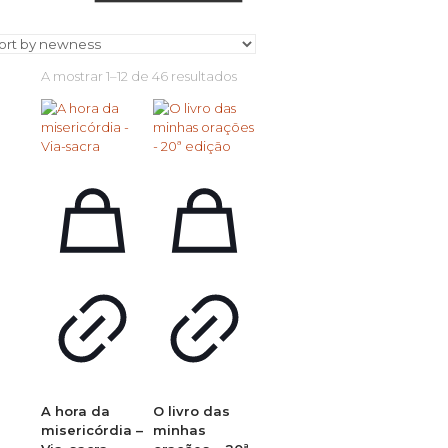
Ordenado
A mostrar 1–12 de 46 resultados
por
mais
recentes
A hora da
O livro das
misericórdia –
minhas