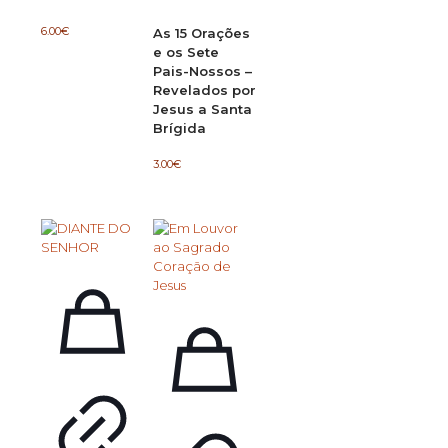
6.00
€
As 15 Orações
e os Sete
Pais-Nossos –
Revelados por
Jesus a Santa
Brígida
3.00
€