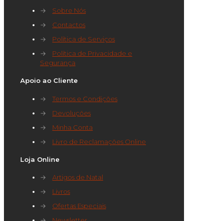
→
Sobre Nós
→
Contactos
→
Política de Serviços
→
Política de Privacidade e
Segurança
Apoio ao Cliente
→
Termos e Condições
→
Devoluções
→
Minha Conta
→
Livro de Reclamações Online
Loja Online
→
Artigos de Natal
→
Livros
→
Ofertas Especiais
→
Newsletter