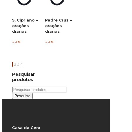
S. Cipriano –
Padre Cruz –
orações
orações
diárias
diárias
4.00
€
4.00
€
1
2
3
4
Pesquisar
produtos
Pesquisar
por:
Pesquisa
Casa da Cera