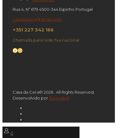
Rua 4, Nº 679 4500-344 Espinho Portugal
casadacera@gmail.com
+351 227 342 166
Chamada para rede fixa nacional
Facebook
Instagram
Casa da Cera© 2026 . All Rights Reserved.
Desenvolvido por
Iberweb®
0