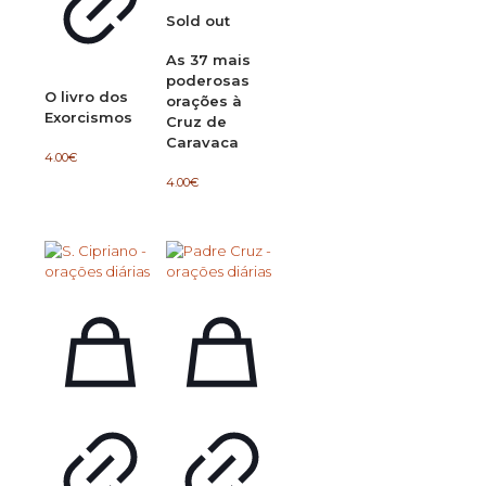
Sold out
As 37 mais
poderosas
O livro dos
orações à
Exorcismos
Cruz de
Caravaca
4.00
€
4.00
€