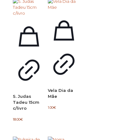
Vela Dia da
S. Judas
Mãe
Tadeu 15cm
1.00
€
c/livro
18.00
€