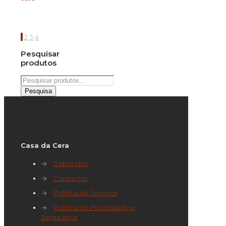
1
2
3
4
Pesquisar
produtos
Pesquisar
por:
Pesquisa
Casa da Cera
→
Sobre Nós
→
Contactos
→
Política de Serviços
→
Política de Privacidade e
Segurança