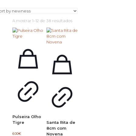
Ordenado
A mostrar 1–12 de 38 resultados
por
mais
recentes
Pulseira Olho
Tigre
Santa Rita de
8cm com
6.00
€
Novena