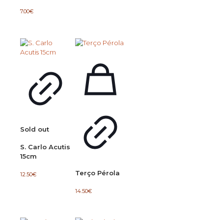
7.00
€
Sold out
S. Carlo Acutis
15cm
Terço Pérola
12.50
€
14.50
€