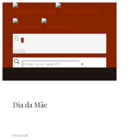
0
0.00€
✕
Dia da Mãe
Mostrar: