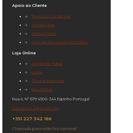
Apoio ao Cliente
→
Termos e Condições
→
Devoluções
→
Minha Conta
→
Livro de Reclamações Online
Loja Online
→
Artigos de Natal
→
Livros
→
Ofertas Especiais
→
Newsletter
Rua 4, Nº 679 4500-344 Espinho Portugal
casadacera@gmail.com
+351 227 342 166
Chamada para rede fixa nacional