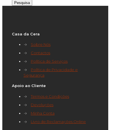
por:
Pesquisa
Casa da Cera
→
Sobre Nós
→
Contactos
→
Política de Serviços
→
Política de Privacidade e
Segurança
Apoio ao Cliente
→
Termos e Condições
→
Devoluções
→
Minha Conta
→
Livro de Reclamações Online