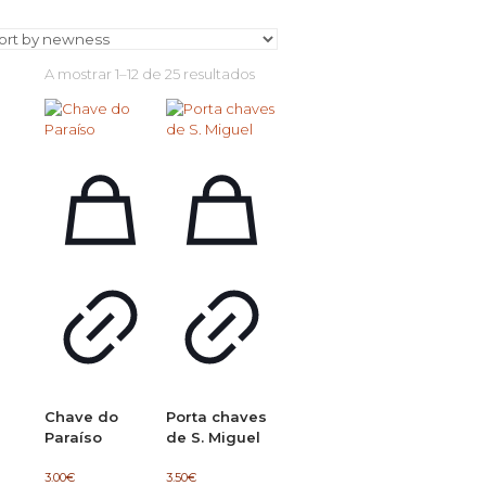
Ordenado
A mostrar 1–12 de 25 resultados
por
mais
recentes
Chave do
Porta chaves
Paraíso
de S. Miguel
3.00
€
3.50
€