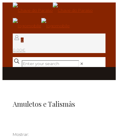
0
0.00€
✕
Amuletos e Talismâs
Mostrar: