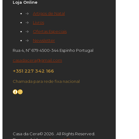
Loja Online
→
Artigos de Natal
→
Livros
→
Ofertas Especiais
→
Newsletter
Rua 4, Nº 679 4500-344 Espinho Portugal
casadacera@gmail.com
+351 227 342 166
Chamada para rede fixa nacional
Facebook
Instagram
Casa da Cera© 2026 . All Rights Reserved.