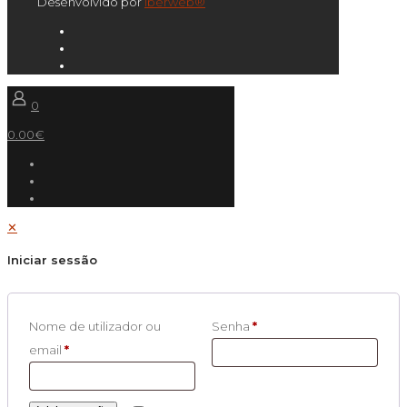
Desenvolvido por
Iberweb®
0
0.00€
✕
Iniciar sessão
Nome de utilizador ou
Senha
*
email
*