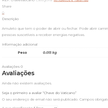
REF:
chavevaticano
Categoria:
Amuletos e Talismâs
do
Share
Vaticano
0
Descrição
Amuleto que tem o poder de abrir ou fechar. Pode abrir caminho
pessoas suscetíveis a receber energias negativas.
Informação adicional
Peso
0.015 kg
Avaliações
0
Avaliações
Ainda não existem avaliações.
Seja o primeiro a avaliar “Chave do Vaticano”
O seu endereço de email não será publicado.
Campos obrigat
A sua classificação
*