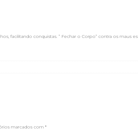
s, facilitando conquistas. ” Fechar o Corpo” contra os maus esp
órios marcados com
*