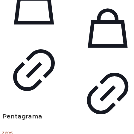
Pentagrama
3.50
€