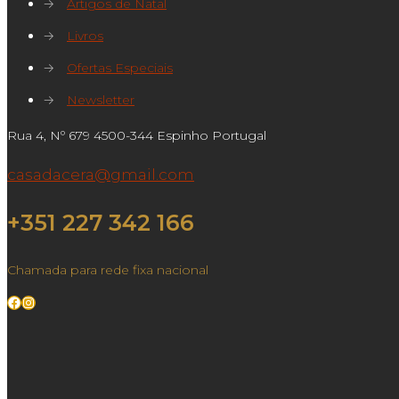
→
Artigos de Natal
→
Livros
→
Ofertas Especiais
→
Newsletter
Rua 4, Nº 679 4500-344 Espinho Portugal
casadacera@gmail.com
+351 227 342 166
Chamada para rede fixa nacional
Facebook
Instagram