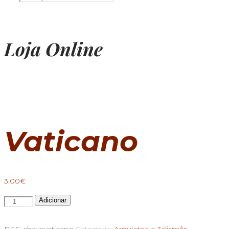
Loja Online
Vaticano
3.00
€
Quantidade
Adicionar
de
Chave