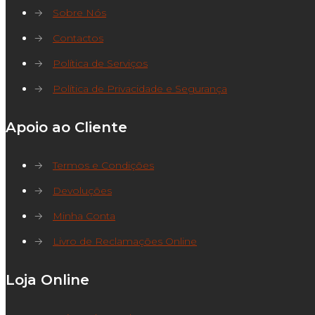
→
Sobre Nós
→
Contactos
→
Política de Serviços
→
Política de Privacidade e Segurança
Apoio ao Cliente
→
Termos e Condições
→
Devoluções
→
Minha Conta
→
Livro de Reclamações Online
Loja Online