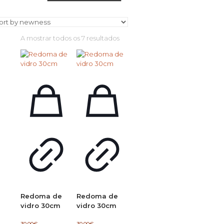
Ordenado
A mostrar todos os 7 resultados
por
mais
recentes
Redoma de
Redoma de
vidro 30cm
vidro 30cm
30.00
€
30.00
€