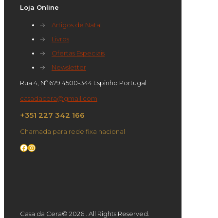
Loja Online
→
Artigos de Natal
→
Livros
→
Ofertas Especiais
→
Newsletter
Rua 4, Nº 679 4500-344 Espinho Portugal
casadacera@gmail.com
+351 227 342 166
Chamada para rede fixa nacional
Facebook
Instagram
Casa da Cera© 2026 . All Rights Reserved.