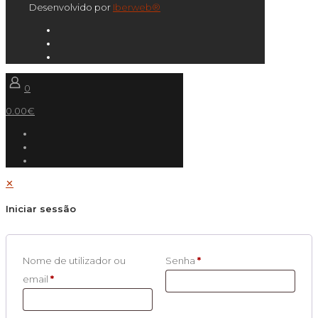
Desenvolvido por
Iberweb®
0
0.00€
✕
Iniciar sessão
Nome de utilizador ou
Senha
*
email
*