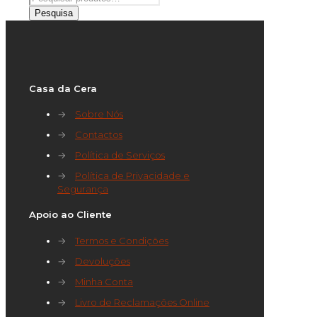
por:
Pesquisa
Casa da Cera
→
Sobre Nós
→
Contactos
→
Política de Serviços
→
Política de Privacidade e
Segurança
Apoio ao Cliente
→
Termos e Condições
→
Devoluções
→
Minha Conta
→
Livro de Reclamações Online