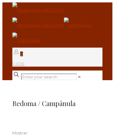
0
0.00€
✕
Redoma / Campânula
Mostrar: