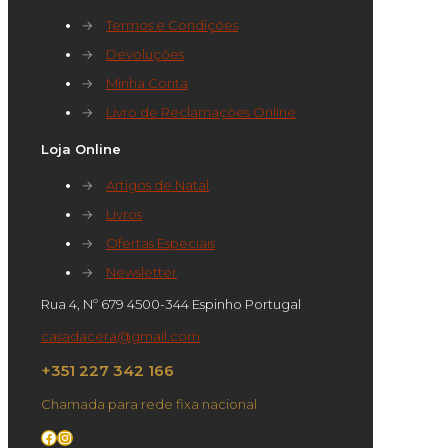
→
Termos e Condições
→
Devoluções
→
Minha Conta
→
Livro de Reclamações Online
Loja Online
→
Artigos de Natal
→
Livros
→
Ofertas Especiais
→
Newsletter
Rua 4, Nº 679 4500-344 Espinho Portugal
casadacera@gmail.com
+351 227 342 166
Chamada para rede fixa nacional
Facebook
Instagram