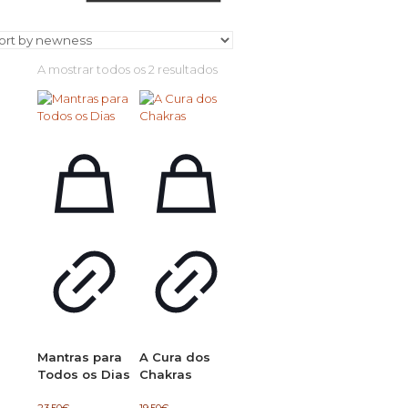
Ordenado
A mostrar todos os 2 resultados
por
mais
recentes
Mantras para
A Cura dos
Todos os Dias
Chakras
23.50
€
19.50
€