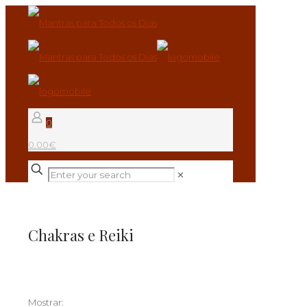
0
0.00€
✕
Chakras e Reiki
Mostrar: