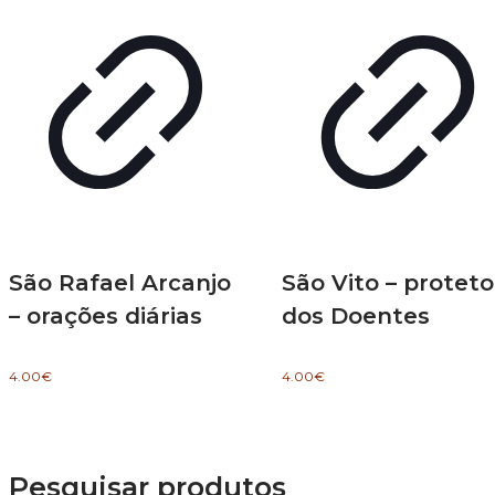
São Rafael Arcanjo
São Vito – proteto
– orações diárias
dos Doentes
4.00
€
4.00
€
Pesquisar produtos