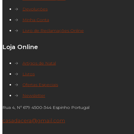
→
Devoluções
→
Minha Conta
→
Livro de Reclamações Online
Loja Online
→
Artigos de Natal
→
Livros
→
Ofertas Especiais
→
Newsletter
Rua 4, Nº 679 4500-344 Espinho Portugal
casadacera@gmail.com