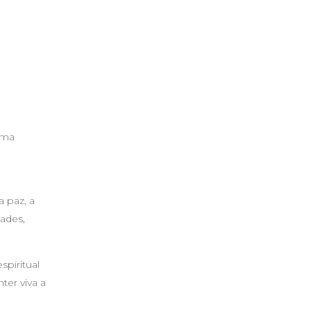
uma
 paz, a
dades,
spiritual
ter viva a