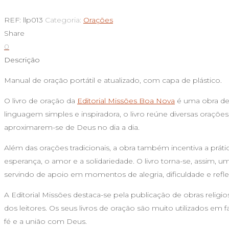
de
O
REF:
llp013
Categoria:
Orações
meu
Share
livro
0
de
Descrição
oração
Manual de oração portátil e atualizado, com capa de plástico.
O livro de oração da
Editorial Missões Boa Nova
é uma obra ded
linguagem simples e inspiradora, o livro reúne diversas oraçõ
aproximarem-se de Deus no dia a dia.
Além das orações tradicionais, a obra também incentiva a prá
esperança, o amor e a solidariedade. O livro torna-se, assim, 
servindo de apoio em momentos de alegria, dificuldade e refle
A Editorial Missões destaca-se pela publicação de obras religi
dos leitores. Os seus livros de oração são muito utilizados em 
fé e a união com Deus.