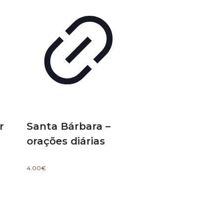
r
Santa Bárbara –
orações diárias
4.00
€