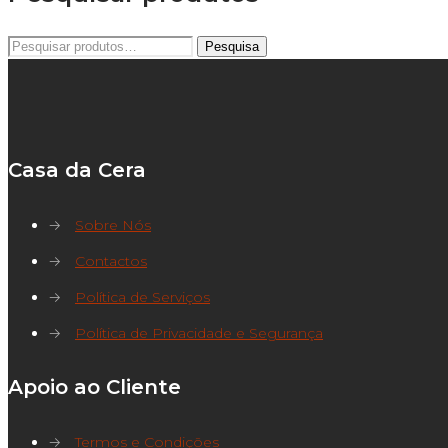
Pesquisar
Pesquisa
por:
Casa da Cera
→
Sobre Nós
→
Contactos
→
Política de Serviços
→
Política de Privacidade e Segurança
Apoio ao Cliente
→
Termos e Condições