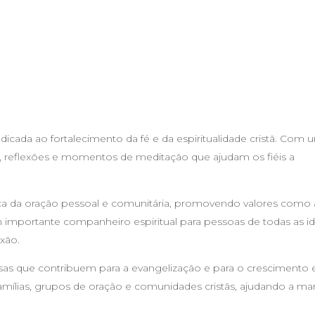
icada ao fortalecimento da fé e da espiritualidade cristã. Com 
es, reflexões e momentos de meditação que ajudam os fiéis a
tica da oração pessoal e comunitária, promovendo valores como a
um importante companheiro espiritual para pessoas de todas as i
xão.
osas que contribuem para a evangelização e para o crescimento e
famílias, grupos de oração e comunidades cristãs, ajudando a man