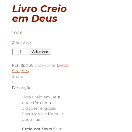
Livro Creio
em Deus
1.00
€
21 em stock
Quantidade
Adicionar
de
Livro
REF:
llp008
Categorias:
Livros
,
Creio
Orações
em
Share
Deus
0
Descrição
Livro Creio em Deus
onde têm todas as
orações religiosas,
Santa Missa e fórmulas
doutrinais.
Creio em Deus
é um