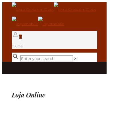
0
0.00€
✕
Loja Online