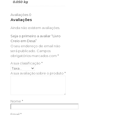
0.050 kg
Avaliações
0
Avaliações
Ainda não existem avaliações.
Seja o primeiro a avaliar “Livro
Creio em Deus”
O seu endereço de email não
será publicado.
Campos
obrigatórios marcados com
*
A sua classificação
*
A sua avaliação sobre o produto
*
Nome
*
Email
*