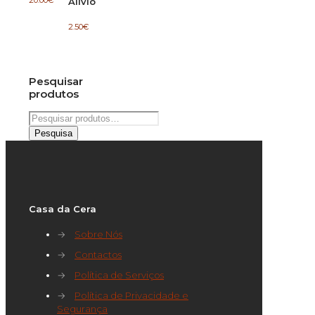
Alívio
2.50
€
Pesquisar
produtos
Pesquisar
por:
Pesquisa
Casa da Cera
→
Sobre Nós
→
Contactos
→
Política de Serviços
→
Política de Privacidade e
Segurança