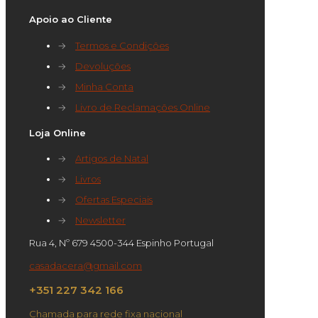
Apoio ao Cliente
→
Termos e Condições
→
Devoluções
→
Minha Conta
→
Livro de Reclamações Online
Loja Online
→
Artigos de Natal
→
Livros
→
Ofertas Especiais
→
Newsletter
Rua 4, Nº 679 4500-344 Espinho Portugal
casadacera@gmail.com
+351 227 342 166
Chamada para rede fixa nacional