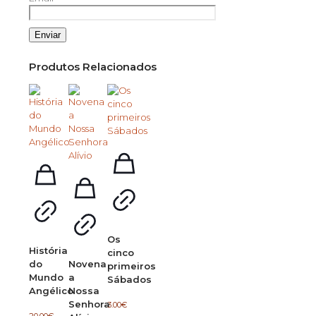
Produtos Relacionados
Os
História
cinco
do
Novena
primeiros
Mundo
a
Sábados
Angélico
Nossa
Senhora
3.00
€
20.00
€