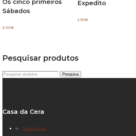
Os cinco primeiros
Expedito
Sábados
2.50
€
3.00
€
Pesquisar produtos
Pesquisar
Pesquisa
por:
Casa da Cera
→
Sobre Nós