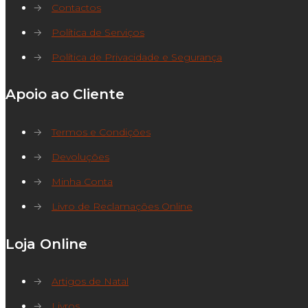
→
Contactos
→
Política de Serviços
→
Política de Privacidade e Segurança
Apoio ao Cliente
→
Termos e Condições
→
Devoluções
→
Minha Conta
→
Livro de Reclamações Online
Loja Online
→
Artigos de Natal
→
Livros