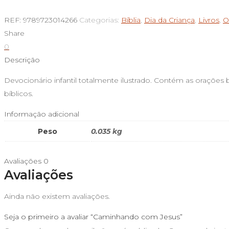
de
Caminhando
REF:
9789723014266
Categorias:
Bíblia
,
Dia da Criança
,
Livros
,
O
com
Share
Jesus
0
Descrição
Devocionário infantil totalmente ilustrado. Contém as orações bá
bíblicos.
Informação adicional
Peso
0.035 kg
Avaliações
0
Avaliações
Ainda não existem avaliações.
Seja o primeiro a avaliar “Caminhando com Jesus”