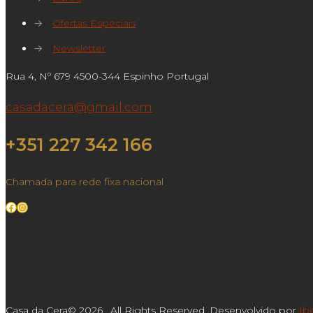
→
Ofertas Especiais
→
Newsletter
Rua 4, Nº 679 4500-344 Espinho Portugal
casadacera@gmail.com
+351 227 342 166
Chamada para rede fixa nacional
Facebook
Instagram
Casa da Cera© 2026 . All Rights Reserved. Desenvolvido por
Ib