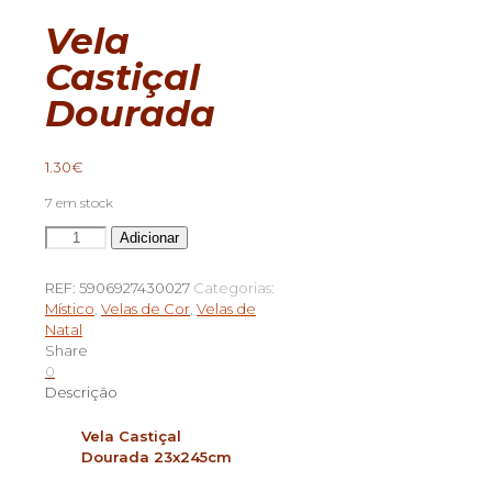
Vela
Castiçal
Dourada
1.30
€
7 em stock
Quantidade
Adicionar
de
Vela
REF:
5906927430027
Categorias:
Castiçal
Místico
,
Velas de Cor
,
Velas de
Dourada
Natal
Share
0
Descrição
Vela Castiçal
Dourada 23x245cm