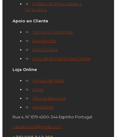
→
Política de Privacidade e
Segurança
Apoio ao Cliente
→
Termos e Condições
→
Devoluções
→
Minha Conta
→
Livro de Reclamações Online
Loja Online
→
Artigos de Natal
→
Livros
→
Ofertas Especiais
→
Newsletter
Rua 4, Nº 679 4500-344 Espinho Portugal
casadacera@gmail.com