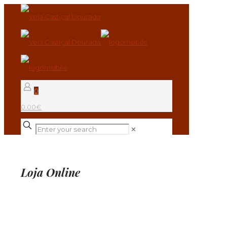
0
0.00€
✕
Loja Online