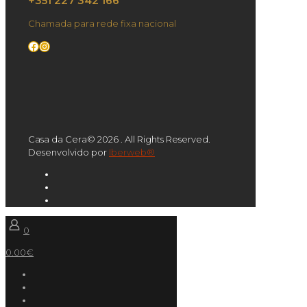
+351 227 342 166
Chamada para rede fixa nacional
Facebook
Instagram
Casa da Cera© 2026 . All Rights Reserved.
Desenvolvido por
Iberweb®
0
0.00€