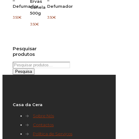
–
–
Ervas
Defumador
Defumador
Canela
500g
3.50
€
3.50
€
3.50
€
Pesquisar
produtos
Pesquisar
por:
Pesquisa
Casa da Cera
→
Sobre Nós
→
Contactos
→
Política de Serviços