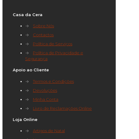
Casa da Cera
→
Sobre Nós
→
Contactos
→
Política de Serviços
→
Política de Privacidade e
Segurança
Apoio ao Cliente
→
Termos e Condições
→
Devoluções
→
Minha Conta
→
Livro de Reclamações Online
Loja Online
→
Artigos de Natal