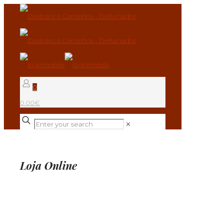
0
0.00€
✕
Loja Online