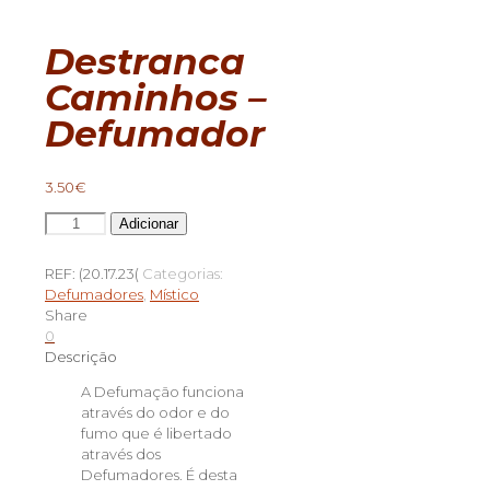
Destranca
Caminhos –
Defumador
3.50
€
Quantidade
Adicionar
de
Destranca
REF:
(20.17.23(
Categorias:
Caminhos
Defumadores
,
Místico
-
Share
Defumador
0
Descrição
A Defumação funciona
através do odor e do
fumo que é libertado
através dos
Defumadores. É desta