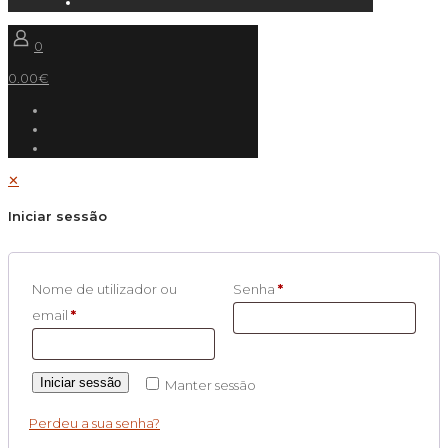
0
0.00€
✕
Iniciar sessão
Nome de utilizador ou
Senha
*
email
*
Iniciar sessão
Manter sessão
Perdeu a sua senha?