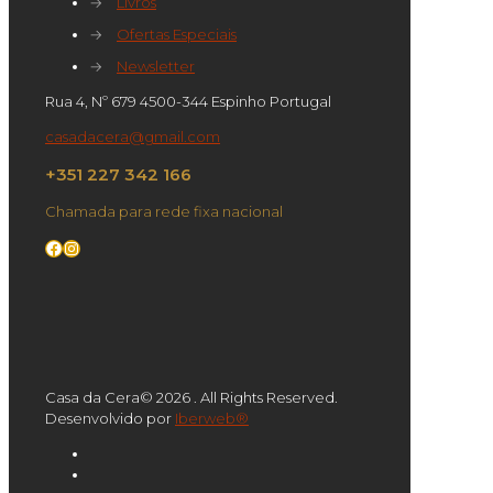
→
Livros
→
Ofertas Especiais
→
Newsletter
Rua 4, Nº 679 4500-344 Espinho Portugal
casadacera@gmail.com
+351 227 342 166
Chamada para rede fixa nacional
Facebook
Instagram
Casa da Cera© 2026 . All Rights Reserved.
Desenvolvido por
Iberweb®