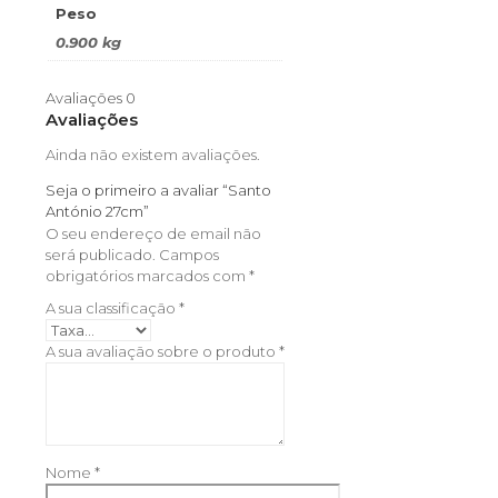
Peso
0.900 kg
Avaliações
0
Avaliações
Ainda não existem avaliações.
Seja o primeiro a avaliar “Santo
António 27cm”
O seu endereço de email não
será publicado.
Campos
obrigatórios marcados com
*
A sua classificação
*
A sua avaliação sobre o produto
*
Nome
*