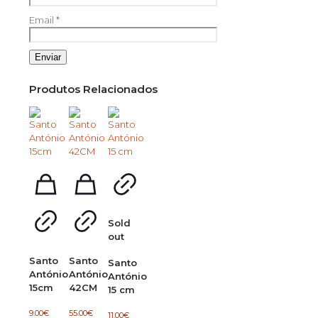
Email
*
Produtos Relacionados
Sold
out
Santo
Santo
Santo
António
António
António
15cm
42CM
15 cm
9.00
€
55.00
€
11.00
€