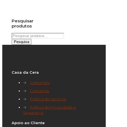
Pesquisar
produtos
Pesquisar
por:
Pesquisa
Casa da Cera
→
Sobre Nós
→
Contactos
→
Política de Serviços
→
Política de Privacidade e
Segurança
Apoio ao Cliente