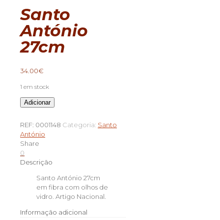
Santo
António
27cm
34.00
€
1 em stock
Quantidade
Adicionar
de
Santo
REF:
0001148
Categoria:
Santo
António
António
27cm
Share
0
Descrição
Santo António 27cm
em fibra com olhos de
vidro. Artigo Nacional.
Informação adicional