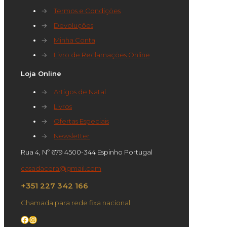
→
Termos e Condições
→
Devoluções
→
Minha Conta
→
Livro de Reclamações Online
Loja Online
→
Artigos de Natal
→
Livros
→
Ofertas Especiais
→
Newsletter
Rua 4, Nº 679 4500-344 Espinho Portugal
casadacera@gmail.com
+351 227 342 166
Chamada para rede fixa nacional
Facebook
Instagram