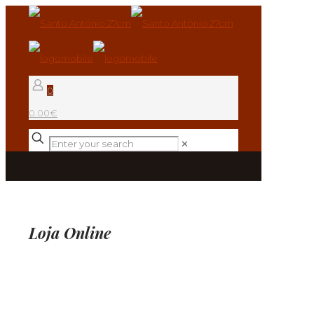
0
0.00€
✕
Loja Online