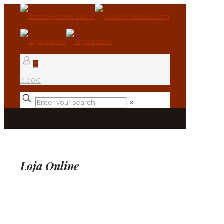
0
0.00€
✕
Loja Online