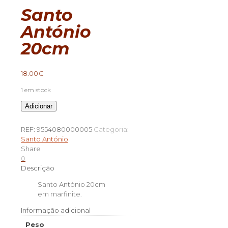
Santo
António
20cm
18.00
€
1 em stock
Quantidade
Adicionar
de
Santo
REF:
9554080000005
Categoria:
António
Santo António
20cm
Share
0
Descrição
Santo António 20cm
em marfinite.
Informação adicional
Peso