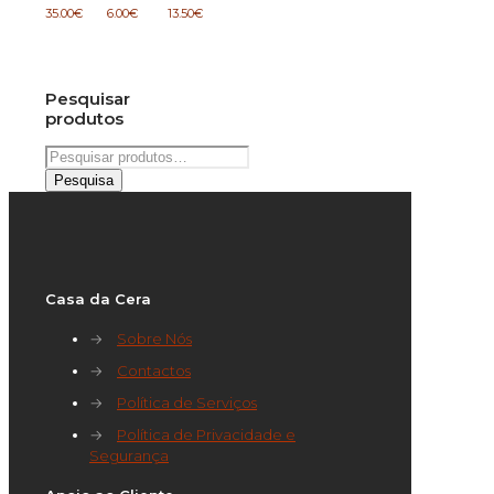
35.00
€
6.00
€
13.50
€
Pesquisar
produtos
Pesquisar
por:
Pesquisa
Casa da Cera
→
Sobre Nós
→
Contactos
→
Política de Serviços
→
Política de Privacidade e
Segurança