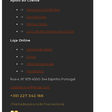
Apoio ao Cliente
→
Termos e Condições
→
Devoluções
→
Minha Conta
→
Livro de Reclamações Online
Loja Online
→
Artigos de Natal
→
Livros
→
Ofertas Especiais
→
Newsletter
Rua 4, Nº 679 4500-344 Espinho Portugal
casadacera@gmail.com
+351 227 342 166
Chamada para rede fixa nacional