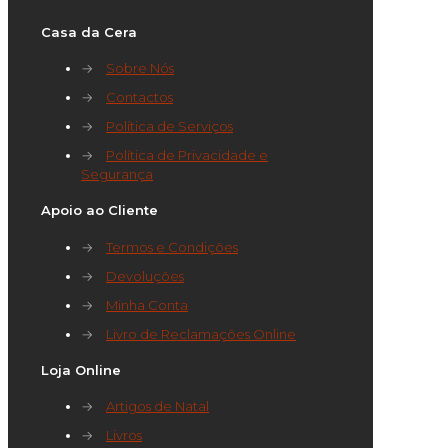
Casa da Cera
→
Sobre Nós
→
Contactos
→
Política de Serviços
→
Política de Privacidade e
Segurança
Apoio ao Cliente
→
Termos e Condições
→
Devoluções
→
Minha Conta
→
Livro de Reclamações Online
Loja Online
→
Artigos de Natal
→
Livros