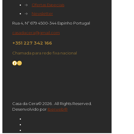
→
Ofertas Especiais
→
Newsletter
Rua 4, Nº 679 4500-344 Espinho Portugal
casadacera@gmail.com
+351 227 342 166
Chamada para rede fixa nacional
Facebook
Instagram
Casa da Cera© 2026 . All Rights Reserved.
Desenvolvido por
Iberweb®