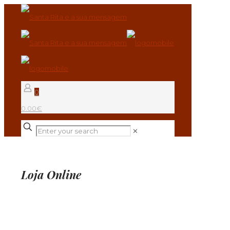
0
0.00€
✕
Loja Online