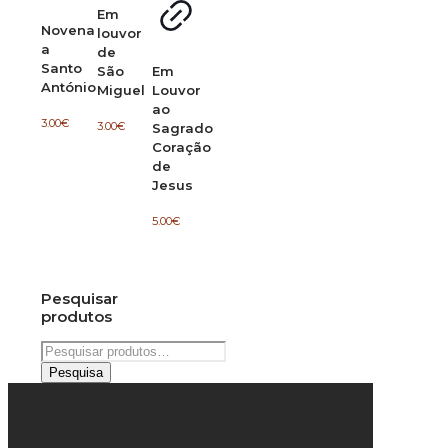
Em
Novena
louvor
a
de
Santo
São
Em
António
Miguel
Louvor
ao
3.00
€
3.00
€
Sagrado
Coração
de
Jesus
5.00
€
Pesquisar
produtos
Pesquisar
por:
Pesquisa