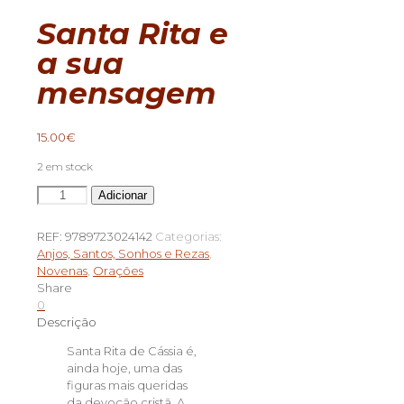
Santa Rita e
a sua
mensagem
15.00
€
2 em stock
Quantidade
Adicionar
de
Santa
REF:
9789723024142
Categorias:
Rita
Anjos, Santos, Sonhos e Rezas
,
e
Novenas
,
Orações
a
Share
sua
0
mensagem
Descrição
Santa Rita de Cássia é,
ainda hoje, uma das
figuras mais queridas
da devoção cristã. A