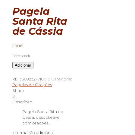
Pagela
Santa Rita
de Cássia
1.00
€
1 em stock
Quantidade
Adicionar
de
Pagela
REF:
5602327710010
Categoria:
Santa
Pagelas de Orações
Rita
Share
de
0
Cássia
Descrição
Pagela Santa Rita de
Cássia, desdobrável
com orações.
Informação adicional