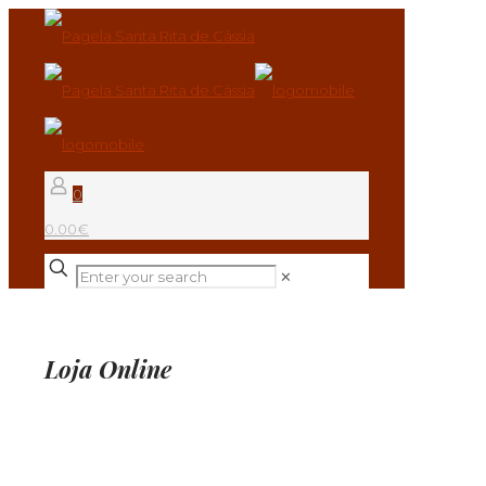
0
0.00€
✕
Loja Online