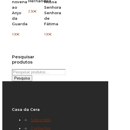
Hernandez
novena
Nossa
ao
Senhora
2.50
€
Anjo
Senhora
da
de
Guarda
Fátima
1.00
€
1.00
€
Pesquisar
produtos
Pesquisar
por:
Pesquisa
Casa da Cera
→
Sobre Nós
→
Contactos