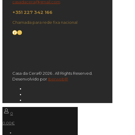
casadacera@gmail.com
+351 227 342 166
Chamada para rede fixa nacional
Facebook
Instagram
Casa da Cera© 2026 . All Rights Reserved.
Desenvolvido por
Iberweb®
0
0.00€