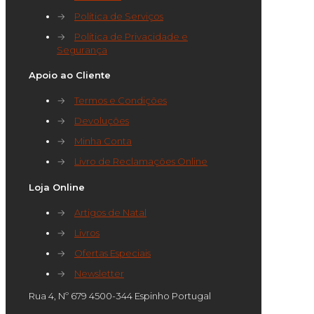
→
Política de Serviços
→
Política de Privacidade e
Segurança
Apoio ao Cliente
→
Termos e Condições
→
Devoluções
→
Minha Conta
→
Livro de Reclamações Online
Loja Online
→
Artigos de Natal
→
Livros
→
Ofertas Especiais
→
Newsletter
Rua 4, Nº 679 4500-344 Espinho Portugal