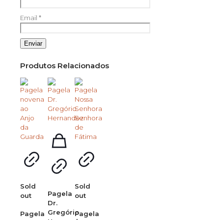
Email
*
Produtos Relacionados
Sold
Sold
Pagela
out
out
Dr.
Gregório
Pagela
Pagela