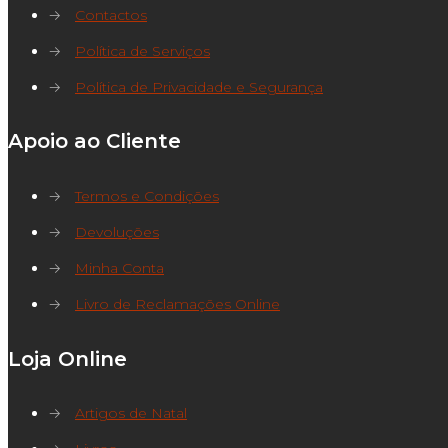
→
Contactos
→
Política de Serviços
→
Política de Privacidade e Segurança
Apoio ao Cliente
→
Termos e Condições
→
Devoluções
→
Minha Conta
→
Livro de Reclamações Online
Loja Online
→
Artigos de Natal