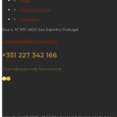
→
Livros
→
Ofertas Especiais
→
Newsletter
Rua 4, Nº 679 4500-344 Espinho Portugal
casadacera@gmail.com
+351 227 342 166
Chamada para rede fixa nacional
Facebook
Instagram