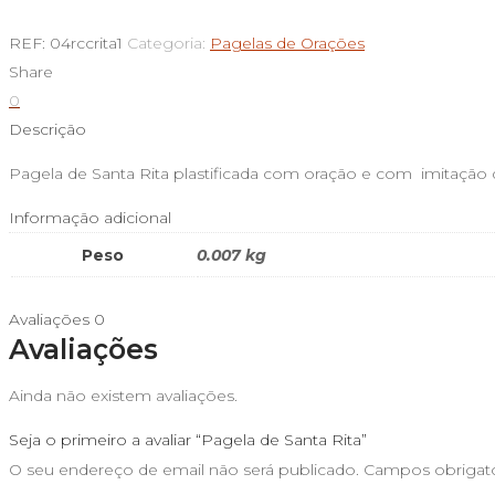
de
Pagela
REF:
04rccrita1
Categoria:
Pagelas de Orações
de
Share
Santa
0
Rita
Descrição
Pagela de Santa Rita plastificada com oração e com imitaçã
Informação adicional
Peso
0.007 kg
Avaliações
0
Avaliações
Ainda não existem avaliações.
Seja o primeiro a avaliar “Pagela de Santa Rita”
O seu endereço de email não será publicado.
Campos obrigat