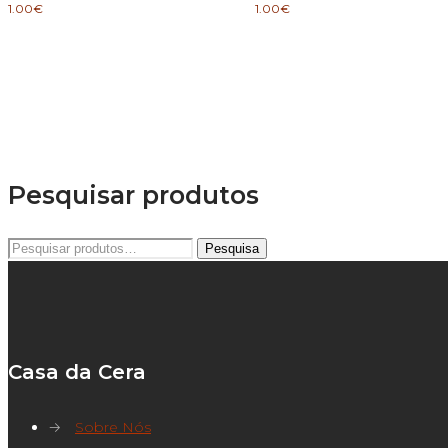
1.00
€
1.00
€
Pesquisar produtos
Pesquisar
Pesquisa
por:
Casa da Cera
→
Sobre Nós