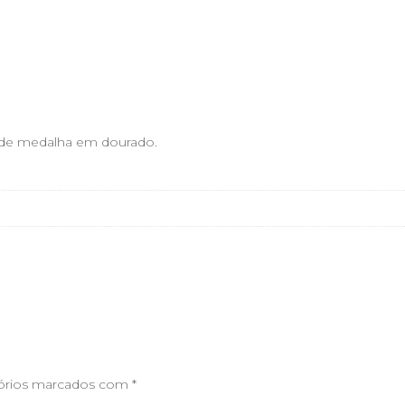
o de medalha em dourado.
órios marcados com
*