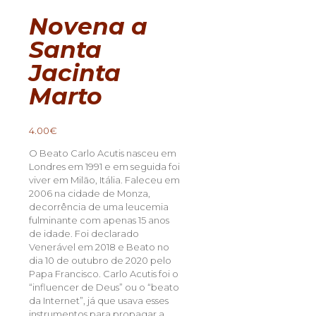
Novena a
Santa
Jacinta
Marto
4.00
€
O Beato Carlo Acutis nasceu em
Londres em 1991 e em seguida foi
viver em Milão, Itália. Faleceu em
2006 na cidade de Monza,
decorrência de uma leucemia
fulminante com apenas 15 anos
de idade. Foi declarado
Venerável em 2018 e Beato no
dia 10 de outubro de 2020 pelo
Papa Francisco. Carlo Acutis foi o
“influencer de Deus” ou o “beato
da Internet”, já que usava esses
instrumentos para propagar a