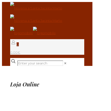
0
0.00€
✕
Loja Online