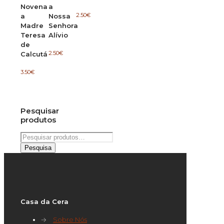
Novena
a
2.50
€
a
Nossa
Madre
Senhora
Teresa
Alívio
de
2.50
€
Calcutá
3.50
€
Pesquisar
produtos
Pesquisar
por:
Pesquisa
Casa da Cera
→
Sobre Nós