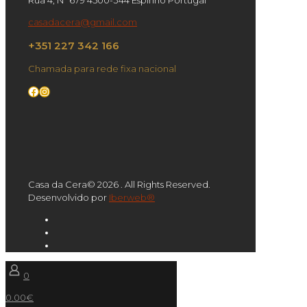
Rua 4, Nº 679 4500-344 Espinho Portugal
casadacera@gmail.com
+351 227 342 166
Chamada para rede fixa nacional
Facebook
Instagram
Casa da Cera© 2026 . All Rights Reserved.
Desenvolvido por
Iberweb®
0
0.00€