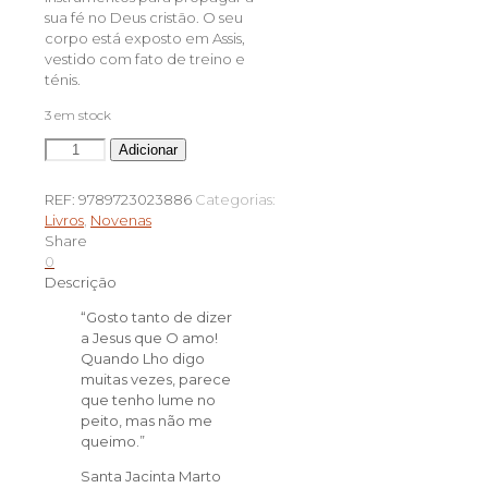
sua fé no Deus cristão. O seu
corpo está exposto em Assis,
vestido com fato de treino e
ténis.
3 em stock
Quantidade
Adicionar
de
Novena
REF:
9789723023886
Categorias:
a
Livros
,
Novenas
Santa
Share
Jacinta
0
Marto
Descrição
“Gosto tanto de dizer
a Jesus que O amo!
Quando Lho digo
muitas vezes, parece
que tenho lume no
peito, mas não me
queimo.”
Santa Jacinta Marto