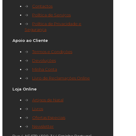
→
Contactos
→
Política de Serviços
→
Política de Privacidade e
Segurança
Apoio ao Cliente
→
Termos e Condições
→
Devoluções
→
Minha Conta
→
Livro de Reclamações Online
Loja Online
→
Artigos de Natal
→
Livros
→
Ofertas Especiais
→
Newsletter