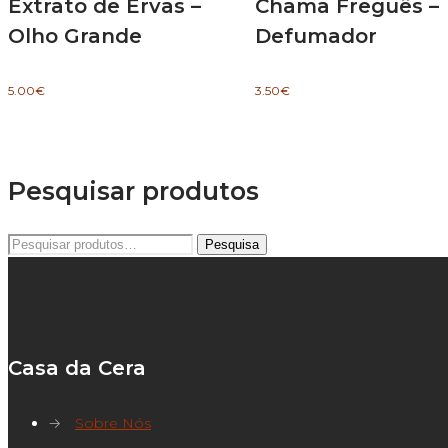
Extrato de Ervas –
Chama Freguês –
Olho Grande
Defumador
5.00
€
3.50
€
Pesquisar produtos
Pesquisar
Pesquisa
por:
Casa da Cera
→
Sobre Nós