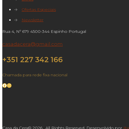
→
Ofertas Especiais
→
Newsletter
Rua 4, Nº 679 4500-344 Espinho Portugal
casadacera@gmail.com
+351 227 342 166
Chamada para rede fixa nacional
Facebook
Instagram
Casa da Cera© 2026 . All Rights Reserved. Desenvolvido por
Ib