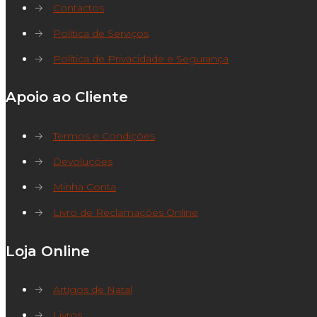
→
Contactos
→
Política de Serviços
→
Política de Privacidade e Segurança
Apoio ao Cliente
→
Termos e Condições
→
Devoluções
→
Minha Conta
→
Livro de Reclamações Online
Loja Online
→
Artigos de Natal
→
Livros