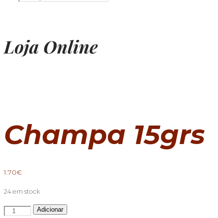
Loja Online
Champa 15grs
1.70
€
24 em stock
Quantidade
Adicionar