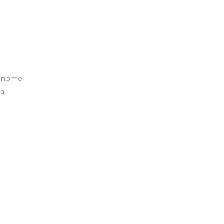
o nome
da