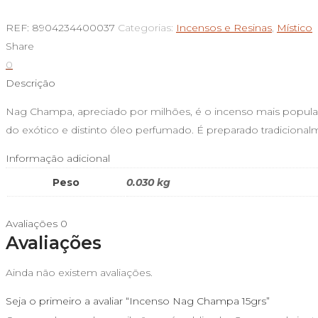
de
Incenso
REF:
8904234400037
Categorias:
Incensos e Resinas
,
Místico
Nag
Share
Champa
0
15grs
Descrição
Nag Champa, apreciado por milhões, é o incenso mais popula
do exótico e distinto óleo perfumado. É preparado tradicional
Informação adicional
Peso
0.030 kg
Avaliações
0
Avaliações
Ainda não existem avaliações.
Seja o primeiro a avaliar “Incenso Nag Champa 15grs”