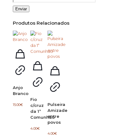
Produtos Relacionados
Anjo
Branco
Fio
Pulseira
15.00
€
c/cruz
Amizade
da 1ª
entre
Comunhão
povos
4.00
€
4.00
€