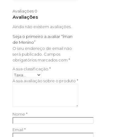
Avaliações
0
Avaliações
Ainda não existem avaliações.
Seja o primeiro a avaliar “Íman
de Menino”
O seu endereço de email não
será publicado.
Campos
obrigatórios marcados com
*
A sua classificação
*
A sua avaliação sobre o produto
*
Nome
*
Email
*