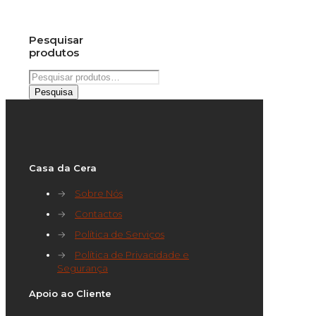
Pesquisar
produtos
Pesquisar
por:
Pesquisa
Casa da Cera
→
Sobre Nós
→
Contactos
→
Política de Serviços
→
Política de Privacidade e
Segurança
Apoio ao Cliente