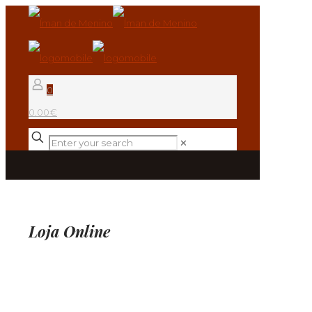
0
0.00€
✕
Loja Online