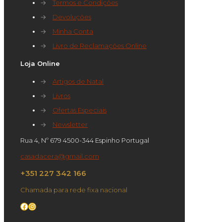
→
Termos e Condições
→
Devoluções
→
Minha Conta
→
Livro de Reclamações Online
Loja Online
→
Artigos de Natal
→
Livros
→
Ofertas Especiais
→
Newsletter
Rua 4, Nº 679 4500-344 Espinho Portugal
casadacera@gmail.com
+351 227 342 166
Chamada para rede fixa nacional
Facebook
Instagram