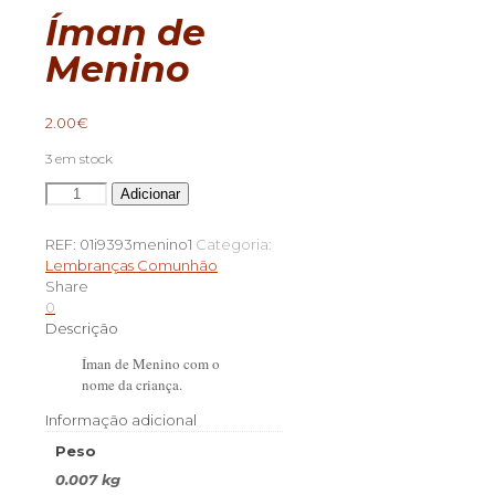
Íman de
Menino
2.00
€
3 em stock
Quantidade
Adicionar
de
Íman
REF:
01i9393menino1
Categoria:
de
Lembranças Comunhão
Menino
Share
0
Descrição
Íman de Menino com o
nome da criança.
Informação adicional
Peso
0.007 kg