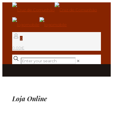
0
0.00€
✕
Loja Online