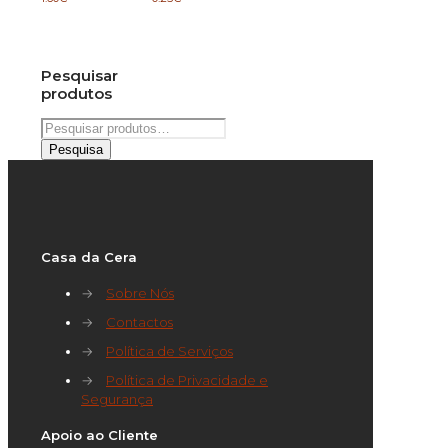
Pesquisar
produtos
Pesquisar
por:
Pesquisa
Casa da Cera
→
Sobre Nós
→
Contactos
→
Política de Serviços
→
Política de Privacidade e
Segurança
Apoio ao Cliente