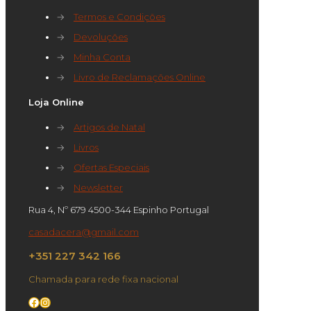
→
Termos e Condições
→
Devoluções
→
Minha Conta
→
Livro de Reclamações Online
Loja Online
→
Artigos de Natal
→
Livros
→
Ofertas Especiais
→
Newsletter
Rua 4, Nº 679 4500-344 Espinho Portugal
casadacera@gmail.com
+351 227 342 166
Chamada para rede fixa nacional
Facebook
Instagram