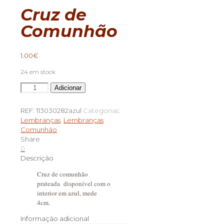
Cruz de
Comunhão
1.00
€
24 em stock
Quantidade
Adicionar
de
Cruz
REF:
113030282azul
Categorias:
de
Lembranças
,
Lembranças
Comunhão
Comunhão
Share
0
Descrição
Cruz de comunhão
prateada disponível com o
interior em azul, mede
4cm.
Informação adicional