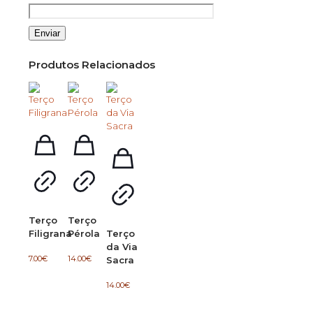
Produtos Relacionados
Terço
Terço
Filigrana
Pérola
Terço
da Via
7.00
€
14.00
€
Sacra
14.00
€