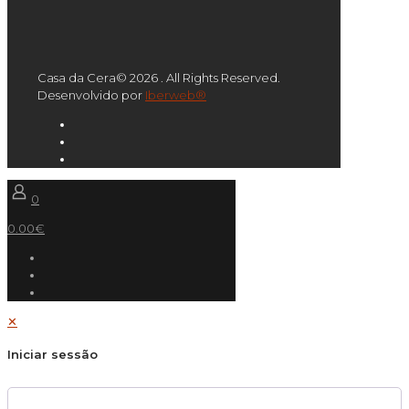
Casa da Cera© 2026 . All Rights Reserved.
Desenvolvido por
Iberweb®
0
0.00€
✕
Iniciar sessão