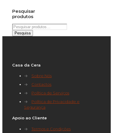
Pesquisar
produtos
Pesquisar
por:
Pesquisa
Casa da Cera
→
Sobre Nós
→
Contactos
→
Política de Serviços
→
Política de Privacidade e
Segurança
Apoio ao Cliente
→
Termos e Condições