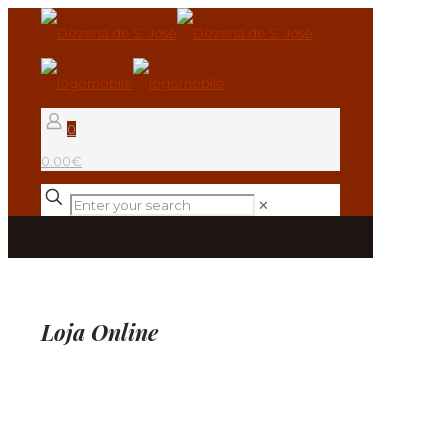
0
0.00€
✕
Loja Online