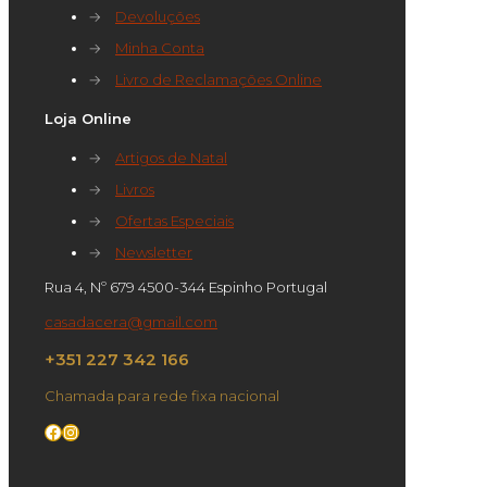
→
Devoluções
→
Minha Conta
→
Livro de Reclamações Online
Loja Online
→
Artigos de Natal
→
Livros
→
Ofertas Especiais
→
Newsletter
Rua 4, Nº 679 4500-344 Espinho Portugal
casadacera@gmail.com
+351 227 342 166
Chamada para rede fixa nacional
Facebook
Instagram