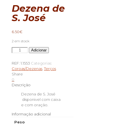
Dezena de
S. José
6.50
€
2 em stock
Quantidade
Adicionar
de
Dezena
REF:
1.1553
Categorias:
de
Coroas/Dezenas
,
Terços
S.
Share
José
0
Descrição
Dezena de S. José
disponivel com caixa
e com oração.
Informação adicional
Peso