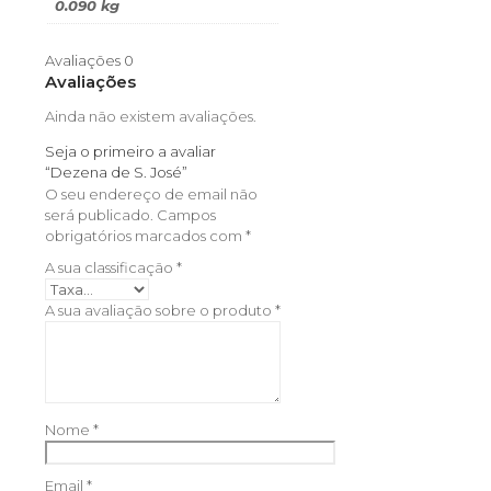
0.090 kg
Avaliações
0
Avaliações
Ainda não existem avaliações.
Seja o primeiro a avaliar
“Dezena de S. José”
O seu endereço de email não
será publicado.
Campos
obrigatórios marcados com
*
A sua classificação
*
A sua avaliação sobre o produto
*
Nome
*
Email
*