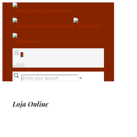
0
0.00€
✕
Loja Online