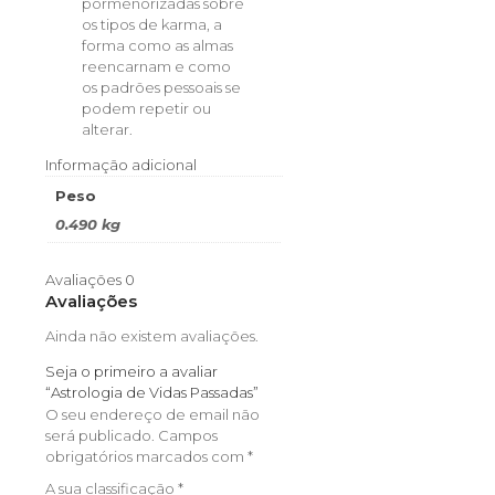
pormenorizadas sobre
os tipos de karma, a
forma como as almas
reencarnam e como
os padrões pessoais se
podem repetir ou
alterar.
Informação adicional
Peso
0.490 kg
Avaliações
0
Avaliações
Ainda não existem avaliações.
Seja o primeiro a avaliar
“Astrologia de Vidas Passadas”
O seu endereço de email não
será publicado.
Campos
obrigatórios marcados com
*
A sua classificação
*