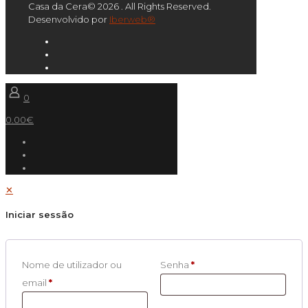
Casa da Cera© 2026 . All Rights Reserved.
Desenvolvido por
Iberweb®
0
0.00€
✕
Iniciar sessão
Nome de utilizador ou
Senha
*
email
*