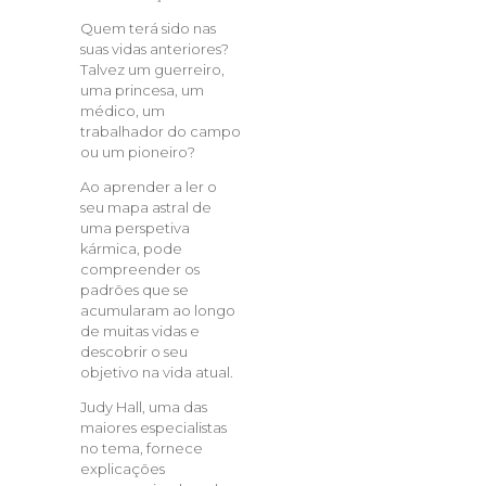
Quem terá sido nas
suas vidas anteriores?
Talvez um guerreiro,
uma princesa, um
médico, um
trabalhador do campo
ou um pioneiro?
Ao aprender a ler o
seu mapa astral de
uma perspetiva
kármica, pode
compreender os
padrões que se
acumularam ao longo
de muitas vidas e
descobrir o seu
objetivo na vida atual.
Judy Hall, uma das
maiores especialistas
no tema, fornece
explicações