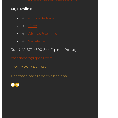
Loja Online
→
Artigos de Natal
→
Livros
→
Ofertas Especiais
→
Newsletter
Rua 4, Nº 679 4500-344 Espinho Portugal
casadacera@gmail.com
+351 227 342 166
Chamada para rede fixa nacional
Facebook
Instagram