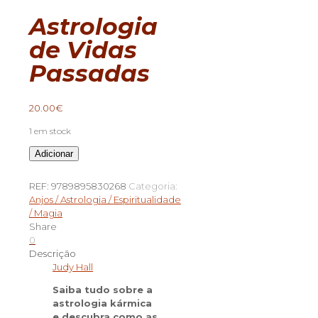
Astrologia
de Vidas
Passadas
20.00
€
1 em stock
Quantidade
Adicionar
de
Astrologia
REF:
9789895830268
Categoria:
de
Anjos / Astrologia / Espiritualidade
Vidas
/ Magia
Passadas
Share
0
Descrição
Judy Hall
Saiba tudo sobre a
astrologia kármica
e descubra como as