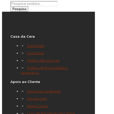
Pesquisar
por:
Pesquisa
Casa da Cera
→
Sobre Nós
→
Contactos
→
Política de Serviços
→
Política de Privacidade e
Segurança
Apoio ao Cliente
→
Termos e Condições
→
Devoluções
→
Minha Conta
→
Livro de Reclamações Online