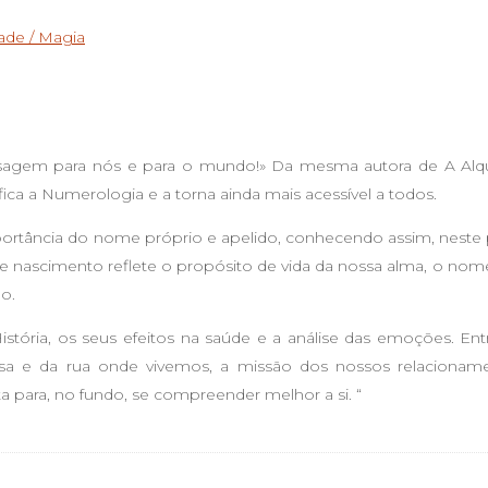
dade / Magia
sagem para nós e para o mundo!» Da mesma autora de A Alq
ica a Numerologia e a torna ainda mais acessível a todos.
importância do nome próprio e apelido, conhecendo assim, neste
e nascimento reflete o propósito de vida da nossa alma, o nome
o.
stória, os seus efeitos na saúde e a análise das emoções. En
asa e da rua onde vivemos, a missão dos nossos relacionam
ara, no fundo, se compreender melhor a si. “