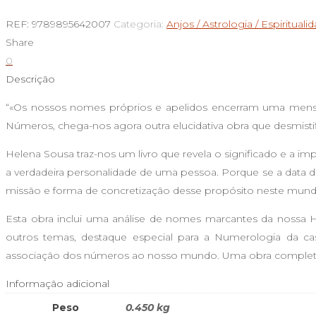
de
REF:
9789895642007
Categoria:
Anjos / Astrologia / Espirituali
A
Share
Alquimia
0
do
Descrição
Nome
“«Os nossos nomes próprios e apelidos encerram uma men
Números, chega-nos agora outra elucidativa obra que desmistif
Helena Sousa traz-nos um livro que revela o significado e a 
a verdadeira personalidade de uma pessoa. Porque se a data d
missão e forma de concretização desse propósito neste mund
Esta obra inclui uma análise de nomes marcantes da nossa Hi
outros temas, destaque especial para a Numerologia da c
associação dos números ao nosso mundo. Uma obra completa p
Informação adicional
Peso
0.450 kg