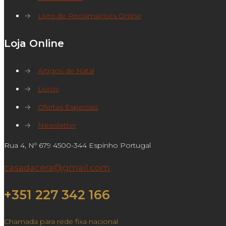
→
Livro de Reclamações Online
Loja Online
→
Artigos de Natal
→
Livros
→
Ofertas Especiais
→
Newsletter
Rua 4, Nº 679 4500-344 Espinho Portugal
casadacera@gmail.com
+351 227 342 166
Chamada para rede fixa nacional