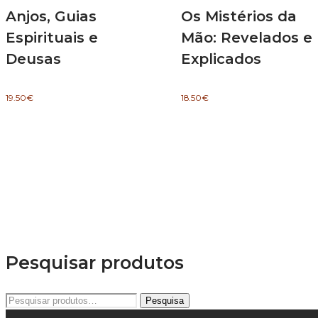
Anjos, Guias
Os Mistérios da
Espirituais e
Mão: Revelados e
Deusas
Explicados
19.50
€
18.50
€
Pesquisar produtos
Pesquisar
Pesquisa
por: