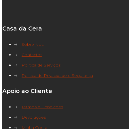
Casa da Cera
→
Sobre Nós
→
Contactos
→
Política de Serviços
→
Política de Privacidade e Segurança
Apoio ao Cliente
→
Termos e Condições
→
Devoluções
→
Minha Conta