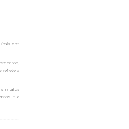
uimia dos
 processo,
 reflete a
tre muitos
entos e a