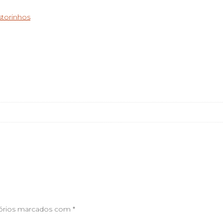
torinhos
órios marcados com
*