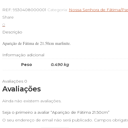
de
REF:
9530408000001
Categoria:
Nossa Senhora de Fátima/Pas
Aparição
Share
de
0
Fátima
Descrição
21.50cm
Aparição de Fátima de 21.50cm marfinite.
Informação adicional
Peso
0.490 kg
Avaliações
0
Avaliações
Ainda não existem avaliações.
Seja o primeiro a avaliar “Aparição de Fátima 21.50cm”
O seu endereço de email não será publicado.
Campos obrigat