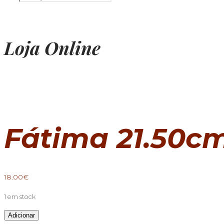
Loja Online
Fátima 21.50c
18.00
€
1 em stock
Quantidade
Adicionar