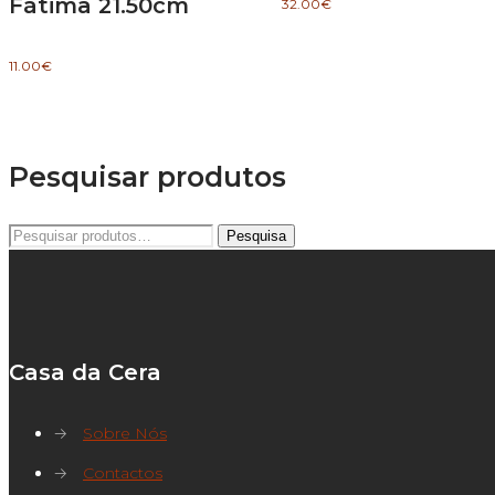
Fátima 21.50cm
32.00
€
11.00
€
Pesquisar produtos
Pesquisar
Pesquisa
por:
Casa da Cera
→
Sobre Nós
→
Contactos