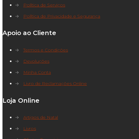
→
Política de Serviços
→
Política de Privacidade e Segurança
Apoio ao Cliente
→
Termos e Condições
→
Devoluções
→
Minha Conta
→
Livro de Reclamações Online
Loja Online
→
Artigos de Natal
→
Livros