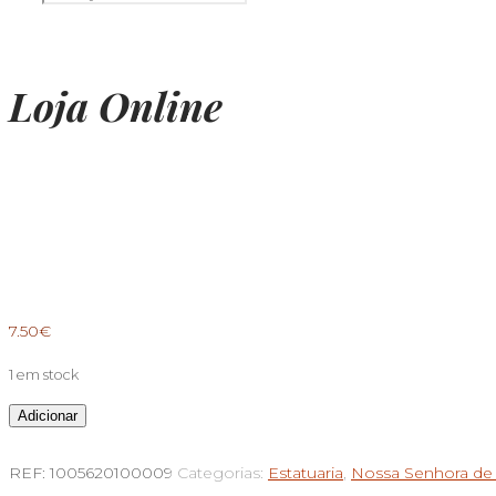
Loja Online
7.50
€
1 em stock
Quantidade
Adicionar
de
REF:
1005620100009
Categorias:
Estatuaria
,
Nossa Senhora de 
Pastorinhos