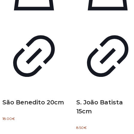
São Benedito 20cm
S. João Batista
15cm
18.00
€
8.50
€