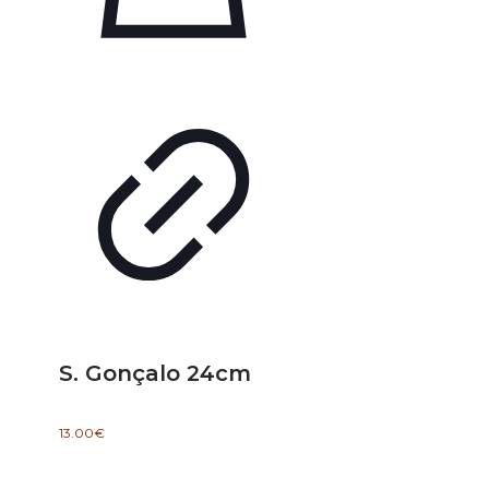
S. Gonçalo 24cm
13.00
€