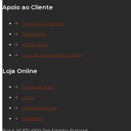
Apoio ao Cliente
→
Termos e Condições
→
Devoluções
→
Minha Conta
→
Livro de Reclamações Online
Loja Online
→
Artigos de Natal
→
Livros
→
Ofertas Especiais
→
Newsletter
Rua 4, Nº 679 4500-344 Espinho Portugal