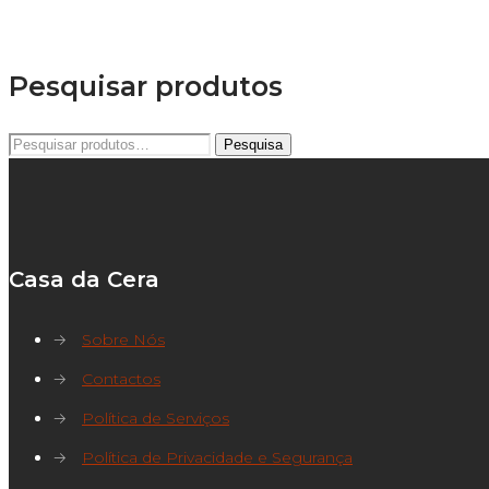
Pesquisar produtos
Pesquisar
Pesquisa
por:
Casa da Cera
→
Sobre Nós
→
Contactos
→
Política de Serviços
→
Política de Privacidade e Segurança