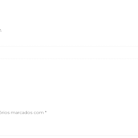
te.
órios marcados com
*