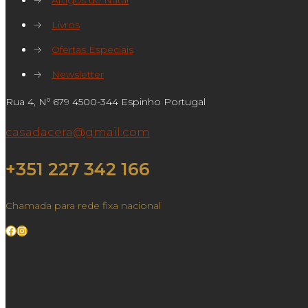
→
Artigos de Natal
→
Livros
→
Ofertas Especiais
→
Newsletter
Rua 4, Nº 679 4500-344 Espinho Portugal
casadacera@gmail.com
+351 227 342 166
Chamada para rede fixa nacional
Facebook
Instagram