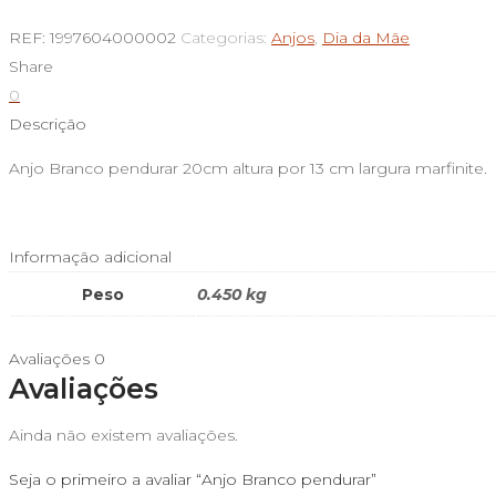
de
REF:
1997604000002
Categorias:
Anjos
,
Dia da Mãe
Anjo
Share
Branco
0
pendurar
Descrição
Anjo Branco pendurar 20cm altura por 13 cm largura marfinite.
Informação adicional
Peso
0.450 kg
Avaliações
0
Avaliações
Ainda não existem avaliações.
Seja o primeiro a avaliar “Anjo Branco pendurar”