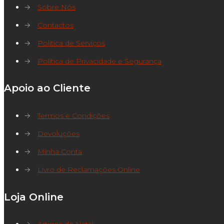
→
Sobre Nós
→
Contactos
→
Política de Serviços
→
Política de Privacidade e Segurança
Apoio ao Cliente
→
Termos e Condições
→
Devoluções
→
Minha Conta
→
Livro de Reclamações Online
Loja Online