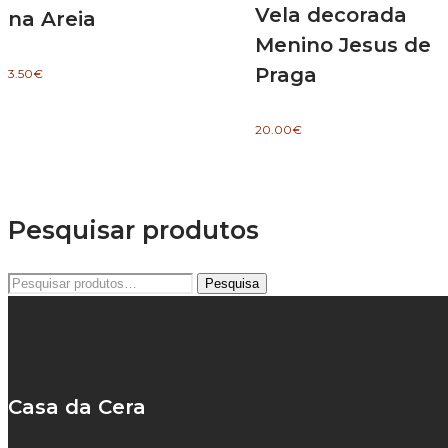
Vela decorada
na Areia
Menino Jesus de
Praga
3.50
€
20.00
€
Pesquisar produtos
Pesquisar
Pesquisa
por:
Casa da Cera