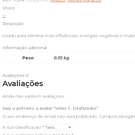
REF:
11504
Categorias:
Místico
,
Velões Mágicos
S.
Share
Desfazedor
0
Descrição
Usado para eliminar más influências, energias negativas e ma
Informação adicional
Peso
0.55 kg
Avaliações
0
Avaliações
Ainda não existem avaliações.
Seja o primeiro a avaliar “Velão S. Desfazedor”
O seu endereço de email não será publicado.
Campos obrigat
A sua classificação
*
A sua avaliação sobre o produto
*