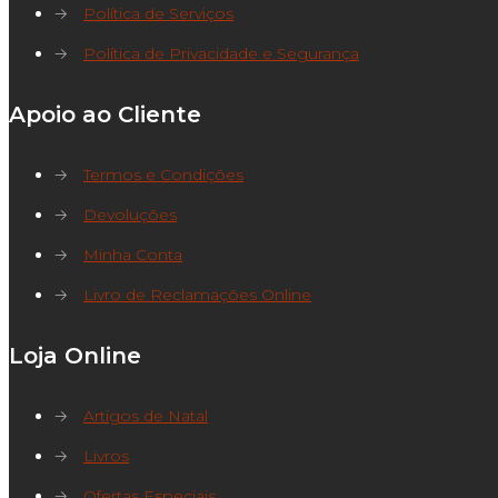
→
Política de Serviços
→
Política de Privacidade e Segurança
Apoio ao Cliente
→
Termos e Condições
→
Devoluções
→
Minha Conta
→
Livro de Reclamações Online
Loja Online
→
Artigos de Natal
→
Livros
→
Ofertas Especiais