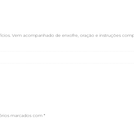
lefícios. Vem acompanhado de enxofre, oração e instruções comp
órios marcados com
*