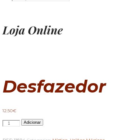
Loja Online
Desfazedor
12.50
€
Quantidade
Adicionar
de
Velão