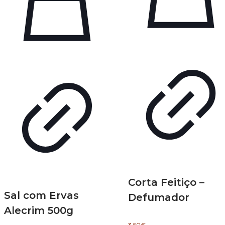
Corta Feitiço –
Sal com Ervas
Defumador
Alecrim 500g
3.50
€