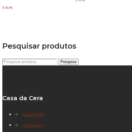
3.50
€
Pesquisar produtos
Pesquisar
Pesquisa
por:
Casa da Cera
→
Sobre Nós
→
Contactos