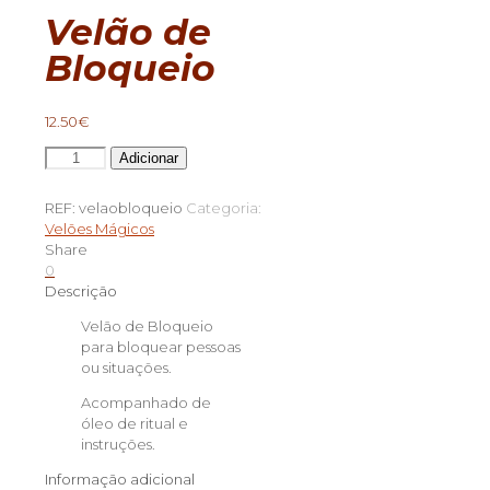
Velão de
Bloqueio
12.50
€
Quantidade
Adicionar
de
Velão
REF:
velaobloqueio
Categoria:
de
Velões Mágicos
Bloqueio
Share
0
Descrição
Velão de Bloqueio
para bloquear pessoas
ou situações.
Acompanhado de
óleo de ritual e
instruções.
Informação adicional