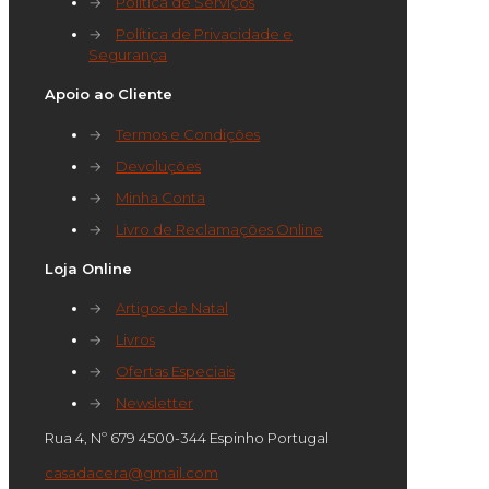
→
Política de Serviços
→
Política de Privacidade e
Segurança
Apoio ao Cliente
→
Termos e Condições
→
Devoluções
→
Minha Conta
→
Livro de Reclamações Online
Loja Online
→
Artigos de Natal
→
Livros
→
Ofertas Especiais
→
Newsletter
Rua 4, Nº 679 4500-344 Espinho Portugal
casadacera@gmail.com