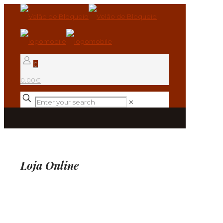
0
0.00€
✕
Loja Online