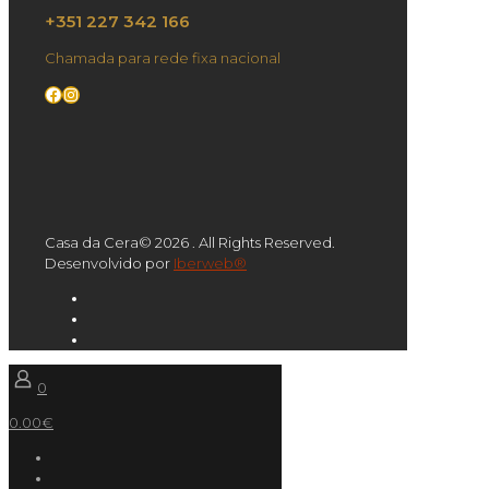
+351 227 342 166
Chamada para rede fixa nacional
Facebook
Instagram
Casa da Cera© 2026 . All Rights Reserved.
Desenvolvido por
Iberweb®
0
0.00€