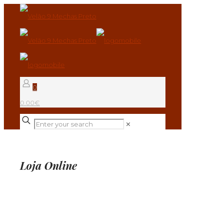
0
0.00€
✕
Loja Online