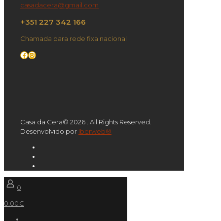
casadacera@gmail.com
+351 227 342 166
Chamada para rede fixa nacional
Facebook
Instagram
Casa da Cera© 2026 . All Rights Reserved.
Desenvolvido por
Iberweb®
0
0.00€