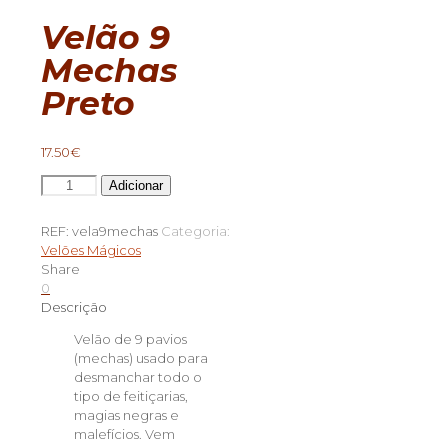
Velão 9
Mechas
Preto
17.50
€
Quantidade
Adicionar
de
Velão
REF:
vela9mechas
Categoria:
9
Velões Mágicos
Mechas
Share
Preto
0
Descrição
Velão de 9 pavios
(mechas) usado para
desmanchar todo o
tipo de feitiçarias,
magias negras e
malefícios. Vem