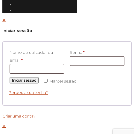
✕
Iniciar sessão
Nome de utilizador ou
Senha
*
email
*
Iniciar sessão
Manter sessão
Perdeu a sua senha?
Criar uma conta?
✕