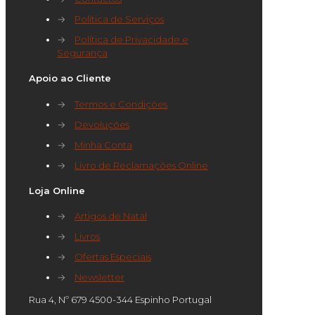
→
Política de Serviços
→
Política de Privacidade e
Segurança
Apoio ao Cliente
→
Termos e Condições
→
Devoluções
→
Minha Conta
→
Livro de Reclamações Online
Loja Online
→
Artigos de Natal
→
Livros
→
Ofertas Especiais
→
Newsletter
Rua 4, Nº 679 4500-344 Espinho Portugal