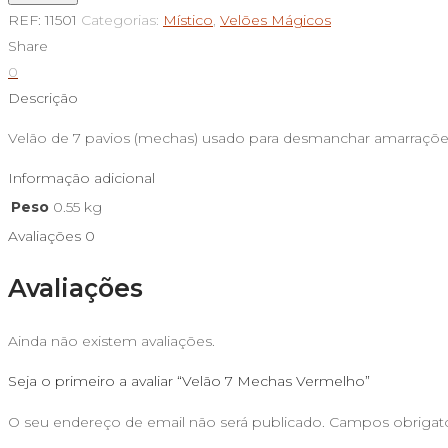
Velão
REF:
11501
Categorias:
Místico
,
Velões Mágicos
7
Share
Mechas
0
Vermelho
Descrição
Velão de 7 pavios (mechas) usado para desmanchar amarraçõe
Informação adicional
Peso
0.55 kg
Avaliações
0
Avaliações
Ainda não existem avaliações.
Seja o primeiro a avaliar “Velão 7 Mechas Vermelho”
O seu endereço de email não será publicado.
Campos obrigat