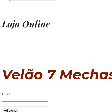
Loja Online
Velão 7 Mecha
12.50
€
Quantidade
de
Adicionar