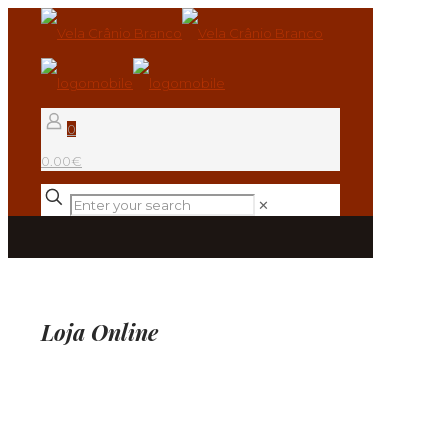
0
0.00€
✕
Loja Online