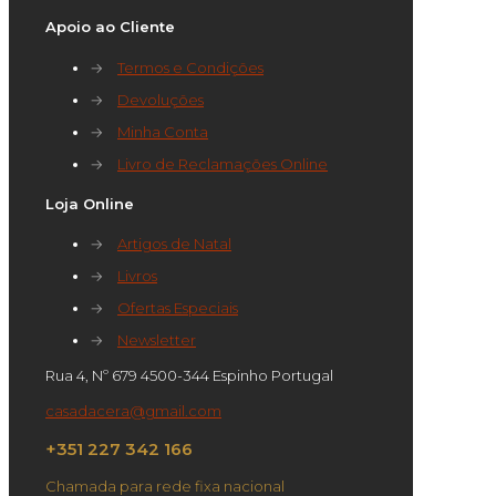
Apoio ao Cliente
→
Termos e Condições
→
Devoluções
→
Minha Conta
→
Livro de Reclamações Online
Loja Online
→
Artigos de Natal
→
Livros
→
Ofertas Especiais
→
Newsletter
Rua 4, Nº 679 4500-344 Espinho Portugal
casadacera@gmail.com
+351 227 342 166
Chamada para rede fixa nacional