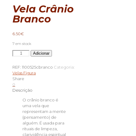
Vela Crânio
Branco
6.50
€
7 em stock
Quantidade
Adicionar
de
Vela
REF:
1100525cbranco
Categoria:
Crânio
Velas Figura
Branco
Share
0
Descrição
O crânio branco é
uma vela que
representam a mente
(pensamento) de
alguém. É usada para
rituais de limpeza,
clarividência espiritual