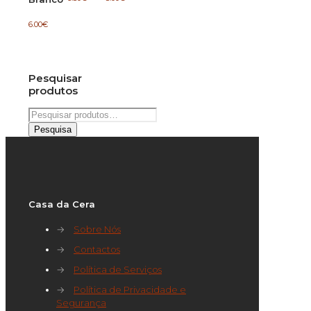
6.00
€
Pesquisar
produtos
Pesquisar
por:
Pesquisa
Casa da Cera
→
Sobre Nós
→
Contactos
→
Política de Serviços
→
Política de Privacidade e
Segurança