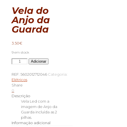
Vela do
Anjo da
Guarda
3.50
€
9 em stock
Quantidade
Adicionar
de
Vela
REF:
5602012712046
Categoria:
do
Elétricos
Anjo
Share
da
0
Guarda
Descrição
Vela Led com a
imagem de Anjo da
Guarda incluída as 2
pilhas.
Informação adicional