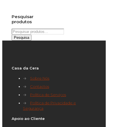
Pesquisar
produtos
Pesquisar
por:
Pesquisa
Casa da Cera
→
Sobre Nós
→
Contactos
→
Política de Serviços
→
Política de Privacidade e
Segurança
Apoio ao Cliente