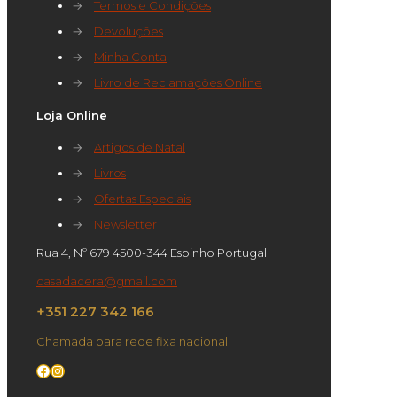
→
Termos e Condições
→
Devoluções
→
Minha Conta
→
Livro de Reclamações Online
Loja Online
→
Artigos de Natal
→
Livros
→
Ofertas Especiais
→
Newsletter
Rua 4, Nº 679 4500-344 Espinho Portugal
casadacera@gmail.com
+351 227 342 166
Chamada para rede fixa nacional
Facebook
Instagram