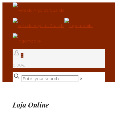
0
0.00€
✕
Loja Online