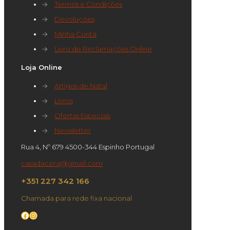
→
Termos e Condições
→
Devoluções
→
Minha Conta
→
Livro de Reclamações Online
Loja Online
→
Artigos de Natal
→
Livros
→
Ofertas Especiais
→
Newsletter
Rua 4, Nº 679 4500-344 Espinho Portugal
casadacera@gmail.com
+351 227 342 166
Chamada para rede fixa nacional
Facebook
Instagram