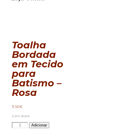
Toalha
Bordada
em Tecido
para
Batismo –
Rosa
11.50
€
2 em stock
Quantidade
Adicionar