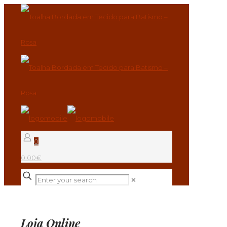
0
0.00€
✕
Loja Online