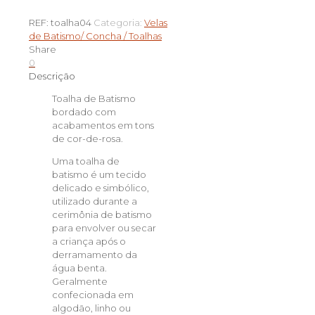
de
Toalha
REF:
toalha04
Categoria:
Velas
Bordada
de Batismo/ Concha / Toalhas
em
Share
Tecido
0
para
Descrição
Batismo
–
Toalha de Batismo
Rosa
bordado com
acabamentos em tons
de cor-de-rosa.
Uma toalha de
batismo é um tecido
delicado e simbólico,
utilizado durante a
cerimônia de batismo
para envolver ou secar
a criança após o
derramamento da
água benta.
Geralmente
confecionada em
algodão, linho ou