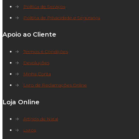
→
Política de Serviços
→
Política de Privacidade e Segurança
Apoio ao Cliente
→
Termos e Condições
→
Devoluções
→
Minha Conta
→
Livro de Reclamações Online
Loja Online
→
Artigos de Natal
→
Livros