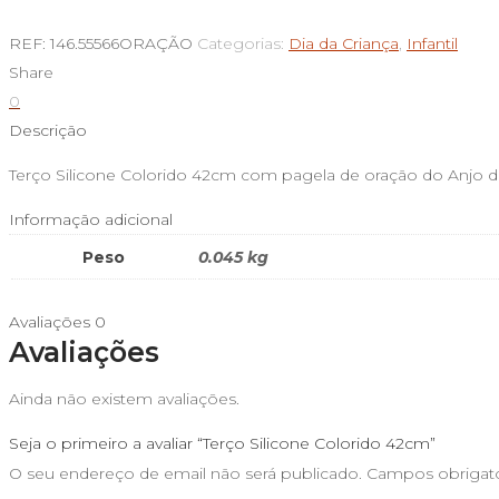
de
Terço
REF:
146.55566ORAÇÃO
Categorias:
Dia da Criança
,
Infantil
Silicone
Share
Colorido
0
42cm
Descrição
Terço Silicone Colorido 42cm com pagela de oração do Anjo d
Informação adicional
Peso
0.045 kg
Avaliações
0
Avaliações
Ainda não existem avaliações.
Seja o primeiro a avaliar “Terço Silicone Colorido 42cm”
O seu endereço de email não será publicado.
Campos obrigat