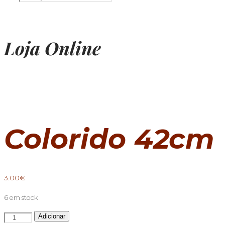
Loja Online
Colorido 42cm
3.00
€
6 em stock
Quantidade
Adicionar