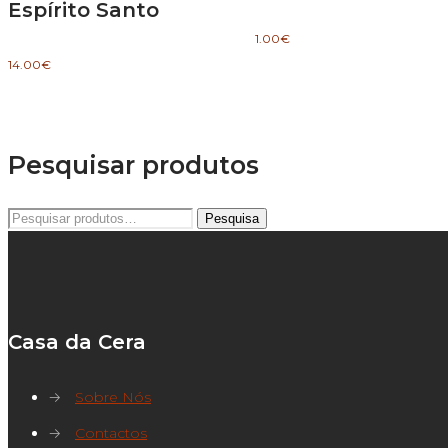
Espírito Santo
1.00
€
14.00
€
Pesquisar produtos
Pesquisar
Pesquisa
por:
Casa da Cera
→
Sobre Nós
→
Contactos