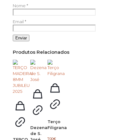
Nome
*
Email
*
Produtos Relacionados
Terço
Dezena
Filigrana
de S.
7.00
€
TERÇO
José