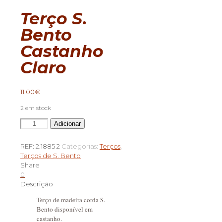
Terço S.
Bento
Castanho
Claro
11.00
€
2 em stock
Quantidade
Adicionar
de
Terço
REF:
2.1885 2
Categorias:
Terços
,
S.
Terços de S. Bento
Bento
Share
Castanho
0
Claro
Descrição
Terço de madeira corda S.
Bento disponível em
castanho.