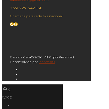
+351 227 342 166
Chamada para rede fixa nacional
Facebook
Instagram
Casa da Cera© 2026 . All Rights Reserved.
Desenvolvido por
Iberweb®
0
0.00€