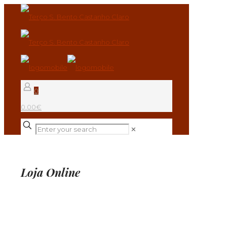
0
0.00€
✕
Loja Online