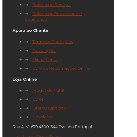
→
Política de Serviços
→
Política de Privacidade e
Segurança
Apoio ao Cliente
→
Termos e Condições
→
Devoluções
→
Minha Conta
→
Livro de Reclamações Online
Loja Online
→
Artigos de Natal
→
Livros
→
Ofertas Especiais
→
Newsletter
Rua 4, Nº 679 4500-344 Espinho Portugal
casadacera@gmail.com