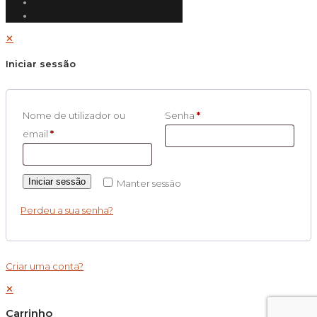
✕
Iniciar sessão
Nome de utilizador ou
Senha
*
email
*
Iniciar sessão
Manter sessão
Perdeu a sua senha?
Criar uma conta?
✕
Carrinho