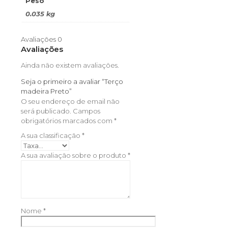
Peso
0.035 kg
Avaliações
0
Avaliações
Ainda não existem avaliações.
Seja o primeiro a avaliar “Terço
madeira Preto”
O seu endereço de email não
será publicado.
Campos
obrigatórios marcados com
*
A sua classificação
*
A sua avaliação sobre o produto
*
Nome
*