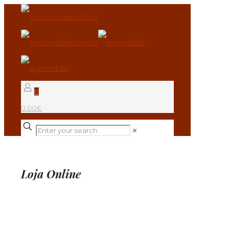
0
0.00€
✕
Loja Online