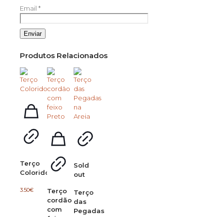
Email
*
Produtos Relacionados
Terço
Sold
Colorido
out
3.50
€
Terço
Terço
cordão
das
com
Pegadas