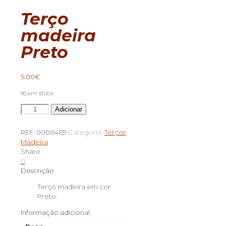
Terço
madeira
Preto
5.00
€
16 em stock
Quantidade
Adicionar
de
Terço
REF:
0000469
Categoria:
Terços
madeira
Madeira
Preto
Share
0
Descrição
Terço madeira em cor
Preto.
Informação adicional