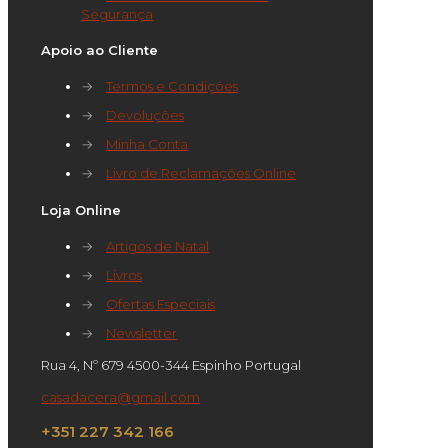
Segurança
Apoio ao Cliente
→
Termos e Condições
→
Devoluções
→
Minha Conta
→
Livro de Reclamações Online
Loja Online
→
Artigos de Natal
→
Livros
→
Ofertas Especiais
→
Newsletter
Rua 4, Nº 679 4500-344 Espinho Portugal
casadacera@gmail.com
+351 227 342 166