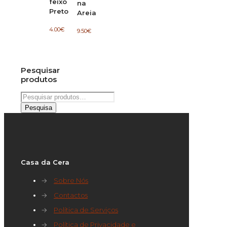
feixo
na
Preto
Areia
4.00
€
9.50
€
Pesquisar
produtos
Pesquisar
por:
Pesquisa
Casa da Cera
→
Sobre Nós
→
Contactos
→
Política de Serviços
→
Política de Privacidade e