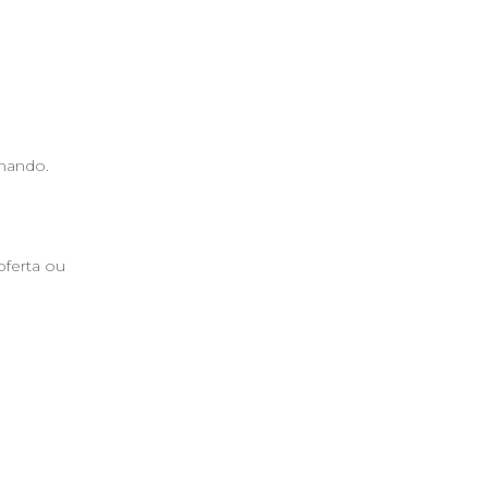
smando.
oferta ou