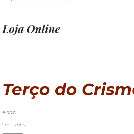
Loja Online
Terço do Crism
8.00
€
1 em stock