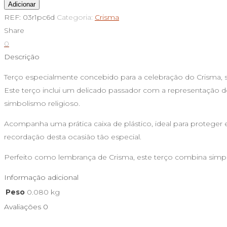
Quantidade
Adicionar
de
REF:
03r1pc6d
Categoria:
Crisma
Terço
Share
do
0
Crisma
Descrição
Terço especialmente concebido para a celebração do Crisma, s
Este terço inclui um delicado passador com a representação do
simbolismo religioso.
Acompanha uma prática caixa de plástico, ideal para protege
recordação desta ocasião tão especial.
Perfeito como lembrança de Crisma, este terço combina simpli
Informação adicional
Peso
0.080 kg
Avaliações
0