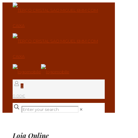
0
0.00€
✕
Loja Online