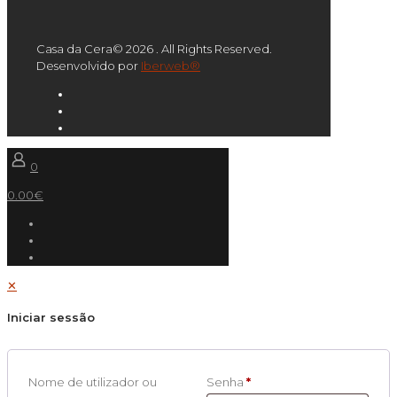
Casa da Cera© 2026 . All Rights Reserved.
Desenvolvido por
Iberweb®
0
0.00€
✕
Iniciar sessão
Nome de utilizador ou
Senha
*