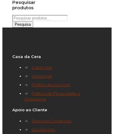
Pesquisar
produtos
Pesquisar
por:
Pesquisa
Casa da Cera
→
Sobre Nós
→
Contactos
→
Política de Serviços
→
Política de Privacidade e
Segurança
Apoio ao Cliente
→
Termos e Condições
→
Devoluções