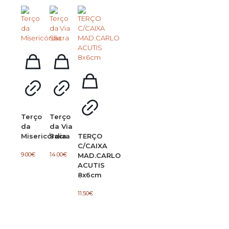
Terço
Terço
da
da Via
Misericórdia
Sacra
TERÇO
C/CAIXA
9.00
€
14.00
€
MAD.CARLO
ACUTIS
8x6cm
11.50
€