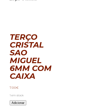
TERÇO
CRISTAL
SAO
MIGUEL
6MM COM
CAIXA
7.00
€
1 em stock
Quantidade
Adicionar