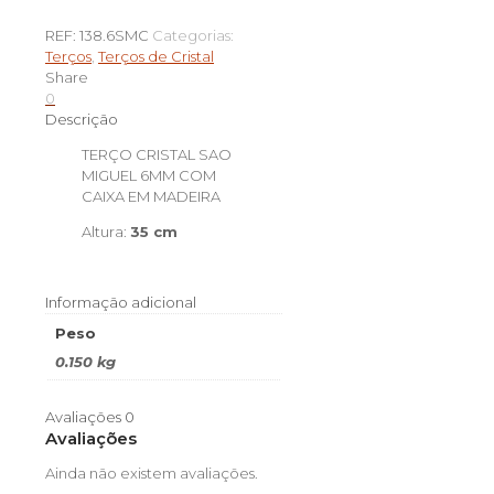
de
TERÇO
REF:
138.6SMC
Categorias:
CRISTAL
Terços
,
Terços de Cristal
SAO
Share
MIGUEL
0
6MM
Descrição
COM
CAIXA
TERÇO CRISTAL SAO
MIGUEL 6MM COM
CAIXA EM MADEIRA
Altura:
35 cm
Informação adicional
Peso
0.150 kg
Avaliações
0
Avaliações
Ainda não existem avaliações.