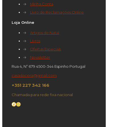
→
Minha Conta
→
Livro de Reclamações Online
Loja Online
→
Artigos de Natal
→
Livros
→
Ofertas Especiais
→
Newsletter
Rua 4, Nº 679 4500-344 Espinho Portugal
casadacera@gmail.com
+351 227 342 166
Chamada para rede fixa nacional
Facebook
Instagram