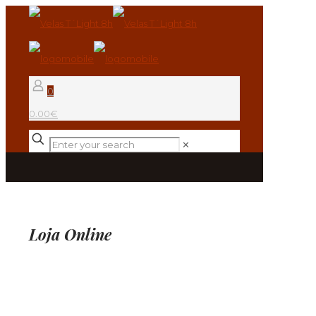
0
0.00€
✕
Loja Online