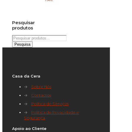
Pesquisar
produtos
Pesquisar
por:
Pesquisa
Casa da Cera
→
Sobre Nós
→
Contactos
→
Política de Serviços
→
Política de Privacidade e
Segurança
Apoio ao Cliente