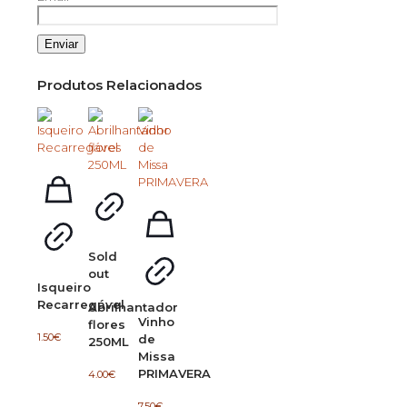
Produtos Relacionados
Sold
out
Isqueiro
Recarregável
Abrilhantador
Vinho
flores
1.50
€
de
250ML
Missa
PRIMAVERA
4.00
€
7.50
€