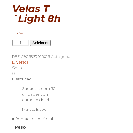
Velas T
´Light 8h
9.50
€
Quantidade
Adicionar
de
Velas
REF:
5906927016016
Categoria:
T
Diversos
´Light
Share
8h
0
Descrição
Saquetas com 50
unidades com
duração de 8h.
Marca: Bispol.
Informação adicional
Peso