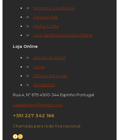
→
Termos e Condições
→
Devoluções
→
Minha Conta
→
Livro de Reclamações Online
Loja Online
→
Artigos de Natal
→
Livros
→
Ofertas Especiais
→
Newsletter
Rua 4, Nº 679 4500-344 Espinho Portugal
casadacera@gmail.com
+351 227 342 166
Chamada para rede fixa nacional
Facebook
Instagram