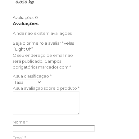
0.850 kg
Avaliações
0
Avaliações
Ainda não existem avaliações.
Seja o primeiro a avaliar “Velas T
´Light 8h”
O seu endereço de email não
será publicado.
Campos
obrigatórios marcados com
*
A sua classificação
*
A sua avaliação sobre o produto
*
Nome
*
Email
*