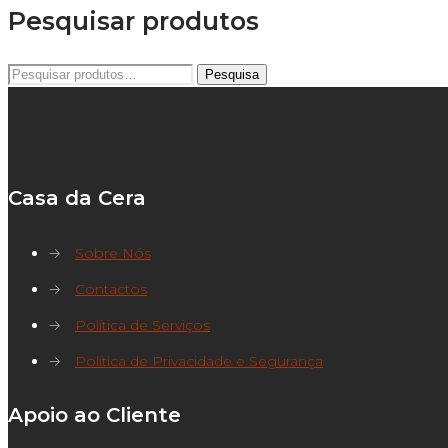
Pesquisar produtos
Pesquisar
Pesquisa
por:
Casa da Cera
→
Sobre Nós
→
Contactos
→
Política de Serviços
→
Política de Privacidade e Segurança
Apoio ao Cliente