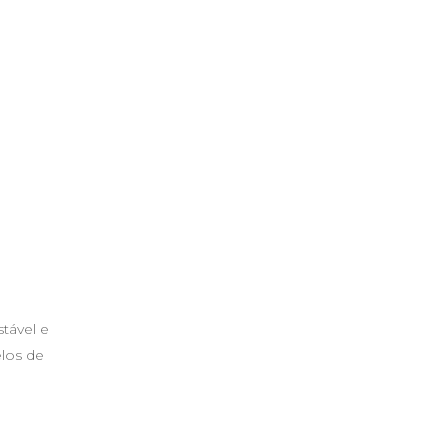
a
tável e
elos de