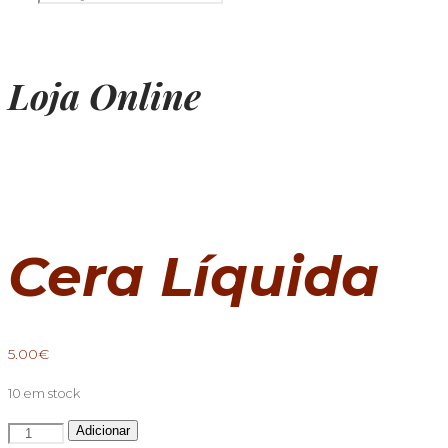
Loja Online
Cera Líquida
5.00
€
10 em stock
Quantidade
Adicionar