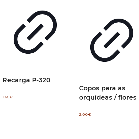
Recarga P-320
Copos para as
orquídeas / flores
1.60
€
2.00
€