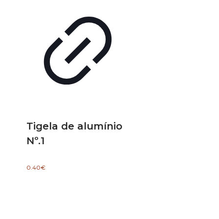
Tigela de alumínio
Nº.1
0.40
€