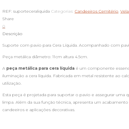
de
Suporte
REF:
suporteceraliquida
Categorias:
Candeeiros Cemitério
,
Vela
para
Share
Cera
0
Líquida
Descrição
Suporte com pavio para Cera Líquida. Acompanhado com pa
Peça metálica diâmetro: 11cm altura 4.5cm.
A
peça metálica para cera líquida
é um componente essencia
iluminação a cera líquida. Fabricada em metal resistente ao cal
utilização.
Esta peça é projetada para suportar o pavio e assegurar uma q
limpa. Além da sua função técnica, apresenta um acabamento d
candeeiros e aplicações decorativas.