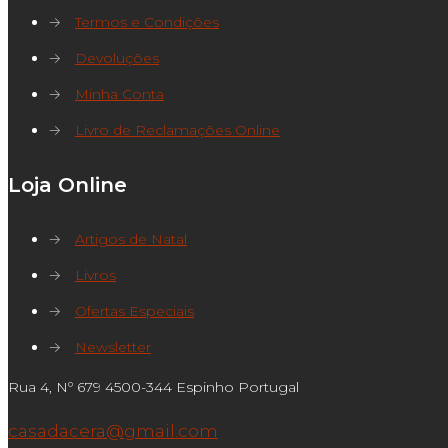
→
Termos e Condições
→
Devoluções
→
Minha Conta
→
Livro de Reclamações Online
Loja Online
→
Artigos de Natal
→
Livros
→
Ofertas Especiais
→
Newsletter
Rua 4, Nº 679 4500-344 Espinho Portugal
casadacera@gmail.com