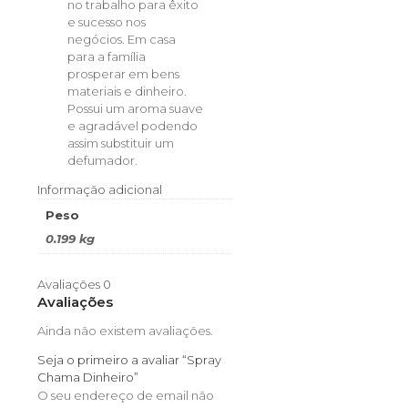
no trabalho para êxito
e sucesso nos
negócios. Em casa
para a família
prosperar em bens
materiais e dinheiro.
Possui um aroma suave
e agradável podendo
assim substituir um
defumador.
Informação adicional
Peso
0.199 kg
Avaliações
0
Avaliações
Ainda não existem avaliações.
Seja o primeiro a avaliar “Spray
Chama Dinheiro”
O seu endereço de email não