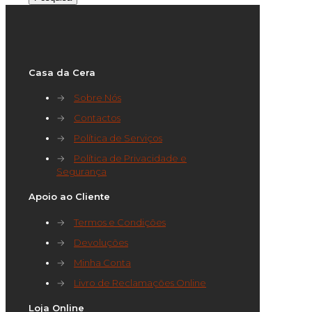
Casa da Cera
→
Sobre Nós
→
Contactos
→
Política de Serviços
→
Política de Privacidade e
Segurança
Apoio ao Cliente
→
Termos e Condições
→
Devoluções
→
Minha Conta
→
Livro de Reclamações Online
Loja Online