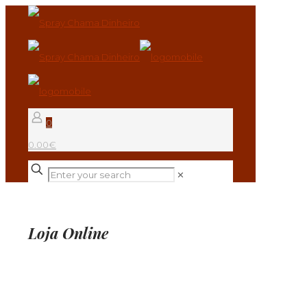
0
0.00€
✕
Loja Online