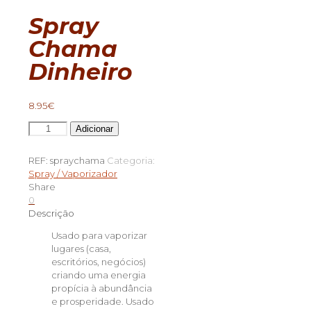
Spray
Chama
Dinheiro
8.95
€
Quantidade
Adicionar
de
Spray
REF:
spraychama
Categoria:
Chama
Spray / Vaporizador
Dinheiro
Share
0
Descrição
Usado para vaporizar
lugares (casa,
escritórios, negócios)
criando uma energia
propícia à abundância
e prosperidade. Usado