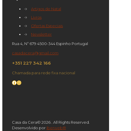
→
Artigos de Natal
→
Livros
→
Ofertas Especiais
→
Newsletter
Rua 4, Nº 679 4500-344 Espinho Portugal
casadacera@gmail.com
+351 227 342 166
Chamada para rede fixa nacional
Facebook
Instagram
Casa da Cera© 2026 . All Rights Reserved.
Desenvolvido por
Iberweb®