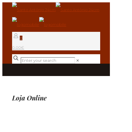
0
0.00€
✕
Loja Online