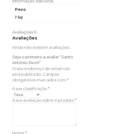
Informação adicional
Peso
1 kg
Avaliações
0
Avaliações
Ainda não existem avaliações.
Seja o primeiro a avaliar “Santo
António 24cm”
O seu endereço de email não
será publicado.
Campos
obrigatórios marcados com
*
A sua classificação
*
A sua avaliação sobre o produto
*
Nome
*