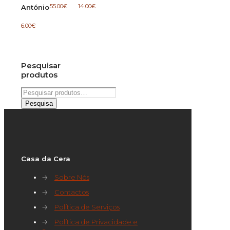
55.00
€
14.00
€
António
6.00
€
Pesquisar
produtos
Pesquisar
por:
Pesquisa
Casa da Cera
→
Sobre Nós
→
Contactos
→
Política de Serviços
→
Política de Privacidade e