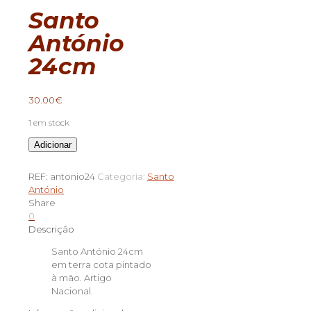
Santo
António
24cm
30.00
€
1 em stock
Quantidade
Adicionar
de
Santo
REF:
antonio24
Categoria:
Santo
António
António
24cm
Share
0
Descrição
Santo António 24cm
em terra cota pintado
à mão. Artigo
Nacional.