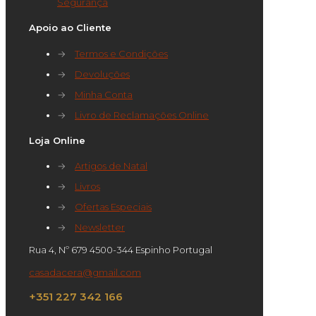
Segurança
Apoio ao Cliente
→
Termos e Condições
→
Devoluções
→
Minha Conta
→
Livro de Reclamações Online
Loja Online
→
Artigos de Natal
→
Livros
→
Ofertas Especiais
→
Newsletter
Rua 4, Nº 679 4500-344 Espinho Portugal
casadacera@gmail.com
+351 227 342 166