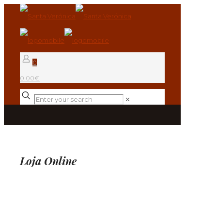
0
0.00€
✕
Loja Online