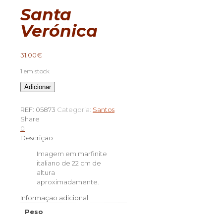
Santa
Verónica
31.00
€
1 em stock
Quantidade
Adicionar
de
Santa
REF:
05873
Categoria:
Santos
Verónica
Share
0
Descrição
Imagem em marfinite
italiano de 22 cm de
altura
aproximadamente.
Informação adicional
Peso