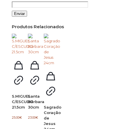
Produtos Relacionados
S.MIGUEL
Santa
C/ESCUDO
Bárbara
21.5cm
30cm
Sagrado
Coração
25.00
€
23.00
€
de
Jesus
24cm