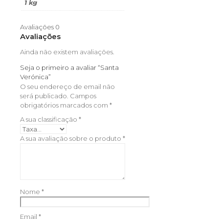
1 kg
Avaliações
0
Avaliações
Ainda não existem avaliações.
Seja o primeiro a avaliar “Santa
Verónica”
O seu endereço de email não
será publicado.
Campos
obrigatórios marcados com
*
A sua classificação
*
A sua avaliação sobre o produto
*
Nome
*
Email
*