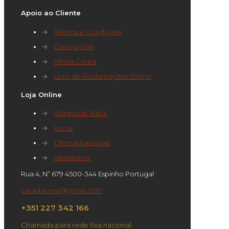
Apoio ao Cliente
→
Termos e Condições
→
Devoluções
→
Minha Conta
→
Livro de Reclamações Online
Loja Online
→
Artigos de Natal
→
Livros
→
Ofertas Especiais
→
Newsletter
Rua 4, Nº 679 4500-344 Espinho Portugal
casadacera@gmail.com
+351 227 342 166
Chamada para rede fixa nacional