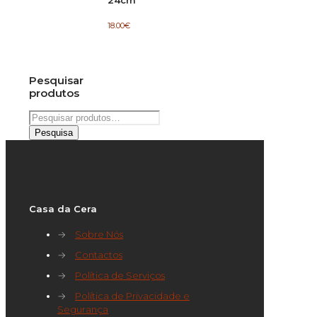
18.00
€
Pesquisar
produtos
Pesquisar
por:
Pesquisa
Casa da Cera
→
Sobre Nós
→
Contactos
→
Política de Serviços
→
Política de Privacidade e
Segurança