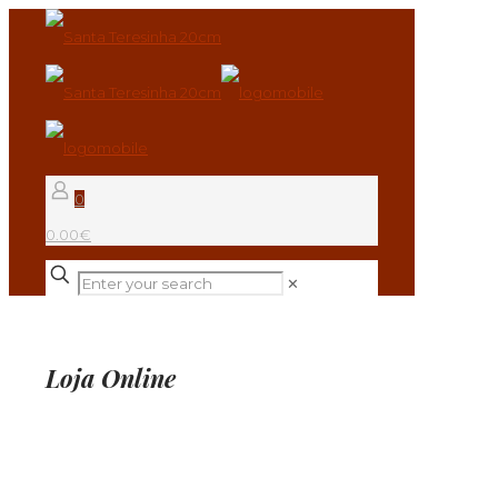
0
0.00€
✕
Loja Online