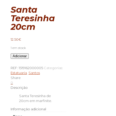
Santa
Teresinha
20cm
12.50
€
1 em stock
Quantidade
Adicionar
de
Santa
REF:
1519162000005
Categorias:
Teresinha
Estatuaria
,
Santos
20cm
Share
0
Descrição
Santa Teresinha de
20cm em marfinite.
Informação adicional