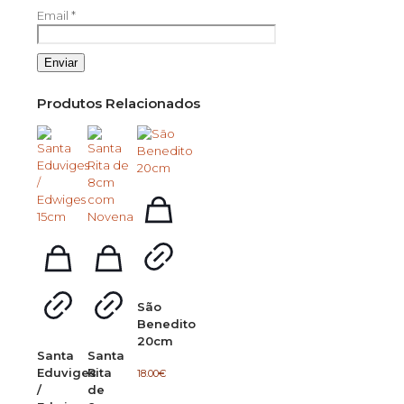
Email
*
Produtos Relacionados
São
Benedito
20cm
Santa
Santa
Eduviges
Rita
18.00
€
/
de