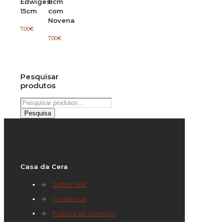
Edwiges
8cm
15cm
com
Novena
7.00
€
7.00
€
Pesquisar
produtos
Pesquisar
por:
Pesquisa
Casa da Cera
→
Sobre Nós
→
Contactos
→
Política de Serviços