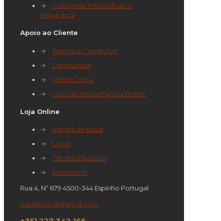
→
Política de Privacidade e
Segurança
Apoio ao Cliente
→
Termos e Condições
→
Devoluções
→
Minha Conta
→
Livro de Reclamações Online
Loja Online
→
Artigos de Natal
→
Livros
→
Ofertas Especiais
→
Newsletter
Rua 4, Nº 679 4500-344 Espinho Portugal
casadacera@gmail.com
+351 227 342 166