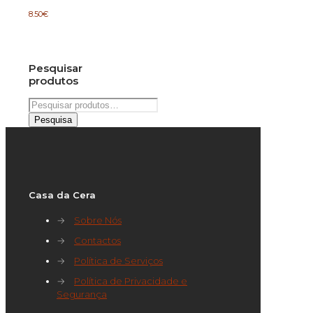
8.50
€
Pesquisar
produtos
Pesquisar
por:
Pesquisa
Casa da Cera
→
Sobre Nós
→
Contactos
→
Política de Serviços
→
Política de Privacidade e
Segurança