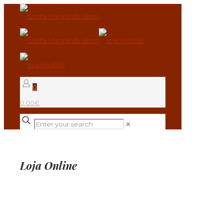
0
0.00€
✕
Loja Online