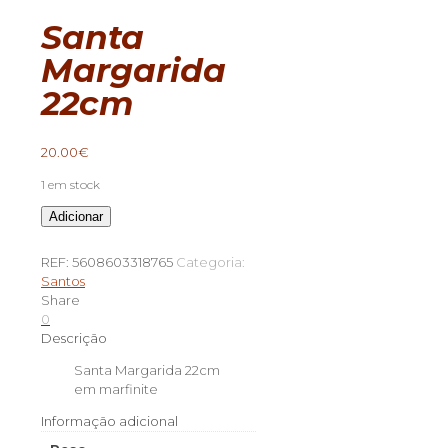
Santa
Margarida
22cm
20.00
€
1 em stock
Quantidade
Adicionar
de
Santa
REF:
5608603318765
Categoria:
Margarida
Santos
22cm
Share
0
Descrição
Santa Margarida 22cm
em marfinite
Informação adicional