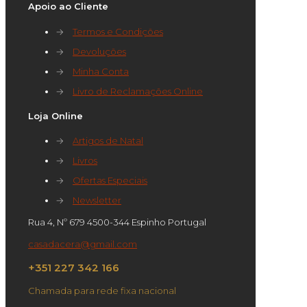
Apoio ao Cliente
→
Termos e Condições
→
Devoluções
→
Minha Conta
→
Livro de Reclamações Online
Loja Online
→
Artigos de Natal
→
Livros
→
Ofertas Especiais
→
Newsletter
Rua 4, Nº 679 4500-344 Espinho Portugal
casadacera@gmail.com
+351 227 342 166
Chamada para rede fixa nacional