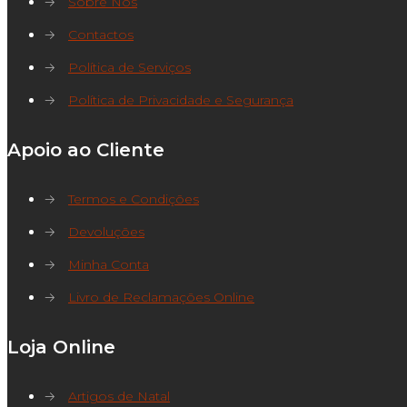
→
Sobre Nós
→
Contactos
→
Política de Serviços
→
Política de Privacidade e Segurança
Apoio ao Cliente
→
Termos e Condições
→
Devoluções
→
Minha Conta
→
Livro de Reclamações Online
Loja Online
→
Artigos de Natal