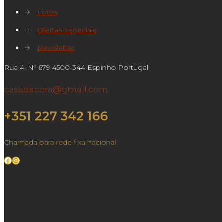
→
Livros
→
Ofertas Especiais
→
Newsletter
Rua 4, Nº 679 4500-344 Espinho Portugal
casadacera@gmail.com
+351 227 342 166
Chamada para rede fixa nacional
Facebook
Instagram