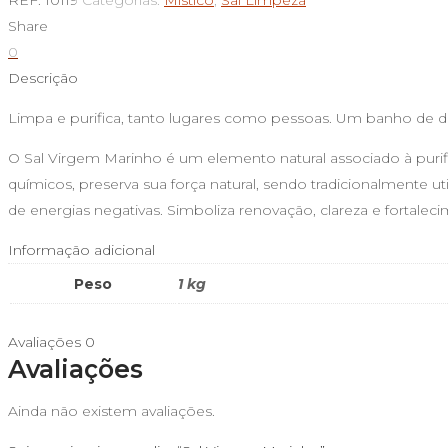
REF:
10119
Categorias:
Místico
,
Sal Limpeza
Virgem
Share
Marinho
0
Descrição
Limpa e purifica, tanto lugares como pessoas. Um banho de de
O Sal Virgem Marinho é um elemento natural associado à purif
químicos, preserva sua força natural, sendo tradicionalmente u
de energias negativas. Simboliza renovação, clareza e fortalecim
Informação adicional
Peso
1 kg
Avaliações
0
Avaliações
Ainda não existem avaliações.