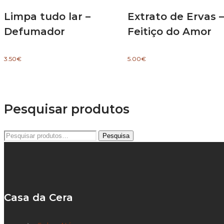
Limpa tudo lar –
Extrato de Ervas –
Defumador
Feitiço do Amor
3.50
€
5.00
€
Pesquisar produtos
Pesquisar
Pesquisa
por:
Casa da Cera