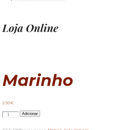
Loja Online
Marinho
2.50
€
Quantidade
Adicionar
de
Sal