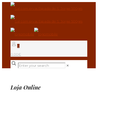
0
0.00€
✕
Loja Online