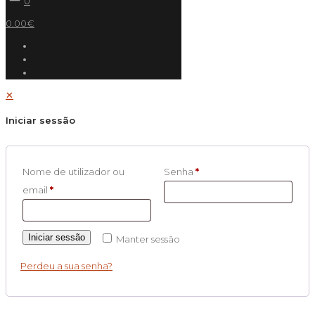
0
0.00€
✕
Iniciar sessão
Nome de utilizador ou
Senha
*
email
*
Iniciar sessão
Manter sessão
Perdeu a sua senha?