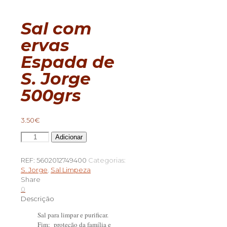
Sal com
ervas
Espada de
S. Jorge
500grs
3.50
€
Quantidade
Adicionar
de
Sal
REF:
5602012749400
Categorias:
com
S. Jorge
,
Sal Limpeza
ervas
Share
Espada
0
de
Descrição
S.
Jorge
Sal para limpar e purificar.
500grs
Fim: proteção da família e