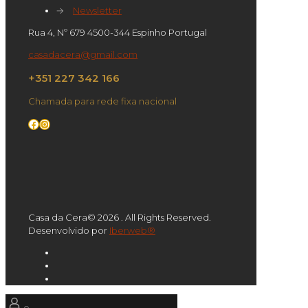
→
Newsletter
Rua 4, Nº 679 4500-344 Espinho Portugal
casadacera@gmail.com
+351 227 342 166
Chamada para rede fixa nacional
Facebook
Instagram
Casa da Cera© 2026 . All Rights Reserved.
Desenvolvido por
Iberweb®