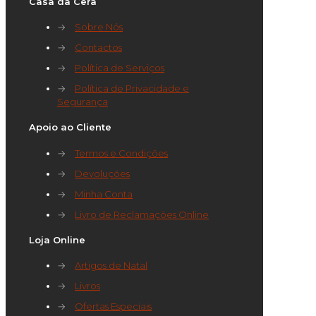
Casa da Cera
→
Sobre Nós
→
Contactos
→
Política de Serviços
→
Política de Privacidade e
Segurança
Apoio ao Cliente
→
Termos e Condições
→
Devoluções
→
Minha Conta
→
Livro de Reclamações Online
Loja Online
→
Artigos de Natal
→
Livros
→
Ofertas Especiais